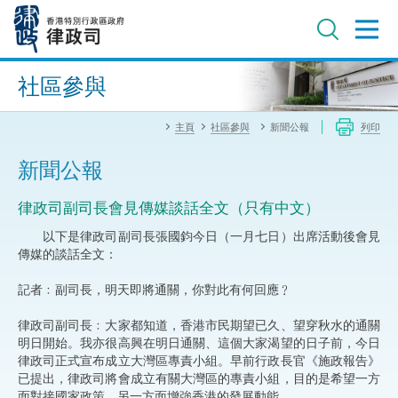
跳
至
主
內
進階搜尋
容
社區參與
主頁
社區參與
新聞公報
列印
新聞公報
律政司副司長會見傳媒談話全文（只有中文）
以下是律政司副司長張國鈞今日（一月七日）出席活動後會見
傳媒的談話全文：
記者﹕副司長，明天即將通關，你對此有何回應﹖
律政司副司長﹕大家都知道，香港市民期望已久、望穿秋水的通關
明日開始。我亦很高興在明日通關、這個大家渴望的日子前，今日
律政司正式宣布成立大灣區專責小組。早前行政長官《施政報告》
已提出，律政司將會成立有關大灣區的專責小組，目的是希望一方
面對接國家政策，另一方面增強香港的發展動能。