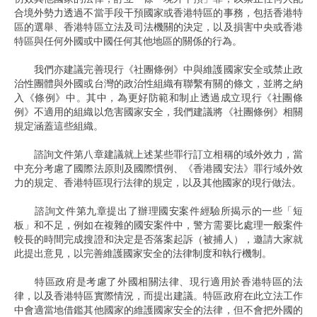
合境外勢力透過不當手段干預國家或香港特區的事務，包括香港特
區的選舉、香港特區立法及司法機關的決定，以及損害中央或香港
特區與任何外國或中國任何其他地區的關係的行為。
我們亦建議完善現行《社團條例》中與維護國家安全或禁止政
治性團體與外國或台灣的政治性組織有聯繫有關的條文，並將之納
入《條例》中。其中，為更好防範和制止透過成立現行《社團條
例》不適用的組織以危害國家安全，我們建議將《社團條例》相關
規定涵蓋這些組織。
諮詢文件第八章建議就上述某些罪行訂立相稱的域外效力，當
中充分考慮了國際法原則及國際慣例、《香港國安法》罪行域外效
力的規定、香港特區現行法律的規定，以及其他國家的現行做法。
諮詢文件第九章提出了辦理國安案件經驗所揭示的一些「短
板」和不足，例如在複雜的國安案件中，警方需要比處理一般案件
較長的時間完成搜證和決定是否落案起訴（被捕人），邀請大家就
此提出意見，以完善維護國家安全的法律制度和執行機制。
特區政府是考慮了外國相關法律、現行適用於香港特區的法
律，以及香港特區實際情況，而提出建議。特區政府在此立法工作
中會適當地借鑑其他國家的維護國家安全的法律，但不會把外國的