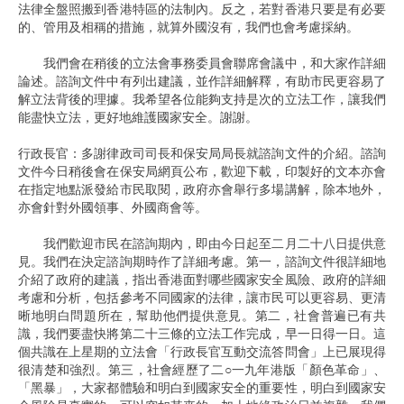
法律全盤照搬到香港特區的法制內。反之，若對香港只要是有必要
的、管用及相稱的措施，就算外國沒有，我們也會考慮採納。
我們會在稍後的立法會事務委員會聯席會議中，和大家作詳細
論述。諮詢文件中有列出建議，並作詳細解釋，有助市民更容易了
解立法背後的理據。我希望各位能夠支持是次的立法工作，讓我們
能盡快立法，更好地維護國家安全。謝謝。
行政長官：多謝律政司司長和保安局局長就諮詢文件的介紹。諮詢
文件今日稍後會在保安局網頁公布，歡迎下載，印製好的文本亦會
在指定地點派發給市民取閱，政府亦會舉行多場講解，除本地外，
亦會針對外國領事、外國商會等。
我們歡迎市民在諮詢期內，即由今日起至二月二十八日提供意
見。我們在決定諮詢期時作了詳細考慮。第一，諮詢文件很詳細地
介紹了政府的建議，指出香港面對哪些國家安全風險、政府的詳細
考慮和分析，包括參考不同國家的法律，讓市民可以更容易、更清
晰地明白問題所在，幫助他們提供意見。第二，社會普遍已有共
識，我們要盡快將第二十三條的立法工作完成，早一日得一日。這
個共識在上星期的立法會「行政長官互動交流答問會」上已展現得
很清楚和強烈。第三，社會經歷了二○一九年港版「顏色革命」、
「黑暴」，大家都體驗和明白到國家安全的重要性，明白到國家安