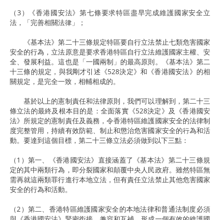
（3）《香港國安法》第七條要求特區盡早完成維護國家安全立
法，「完善相關法律」；
《基本法》第二十三條規定特區要自行立法禁止七類危害國家
安全的行為，立法原意是要求香港特區自行立法維護國家主權、安
全、發展利益。這也是「一國兩制」的最高原則。《基本法》第二
十三條的規定，與我剛才引述《528決定》和《香港國安法》的相
關規定，是完全一致，相輔相成的。
基於以上的憲制責任和法律原則，我們可以理解到，第二十三
條立法的最終及根本目的是：全面落實《528決定》及《香港國安
法》所規定的憲制責任及義務，令香港特區維護國家安全的法律制
度完整管用，持續有效防範、制止和懲治危害國家安全的行為和活
動。要達到這個目標，第二十三條立法必須做到以下三點：
（1）第一、《香港國安法》直接涵蓋了《基本法》第二十三條規
定的其中兩類行為，即分裂國家和顛覆中央人民政府。雖然特區無
需再就這兩類罪行進行本地立法，但有責任立法禁止其他危害國家
安全的行為和活動。
（2）第二、香港特區維護國家安全的本地法律和普通法制度必須
與《香港國安法》緊密銜接、兼容和互補，形成一個有效的維護國