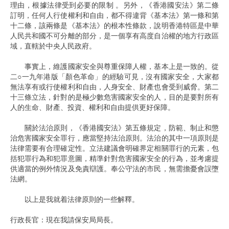
理由，根據法律受到必要的限制 。另外，《香港國安法》第二條
訂明，任何人行使權利和自由，都不得違背《基本法》第一條和第
十二條，該兩條是《基本法》的根本性條款，說明香港特區是中華
人民共和國不可分離的部分，是一個享有高度自治權的地方行政區
域，直轄於中央人民政府。
事實上，維護國家安全與尊重保障人權，基本上是一致的。從
二○一九年港版「顏色革命」的經驗可見，沒有國家安全，大家都
無法享有或行使權利和自由，人身安全、財產也會受到威脅。第二
十三條立法，針對的是極少數危害國家安全的人，目的是要對所有
人的生命、財產、投資、權利和自由提供更好保障。
關於法治原則，《香港國安法》第五條規定，防範、制止和懲
治危害國家安全罪行，應當堅持法治原則。法治的其中一項原則是
法律需要有合理確定性。立法建議會明確界定相關罪行的元素，包
括犯罪行為和犯罪意圖，精準針對危害國家安全的行為，並考慮提
供適當的例外情況及免責辯護。奉公守法的市民，無需擔憂會誤墮
法網。
以上是我就着法律原則的一些解釋。
行政長官：現在我請保安局局長。