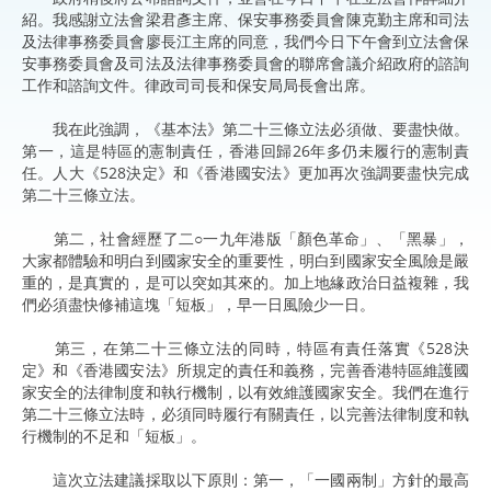
紹。我感謝立法會梁君彥主席、保安事務委員會陳克勤主席和司法
及法律事務委員會廖長江主席的同意，我們今日下午會到立法會保
安事務委員會及司法及法律事務委員會的聯席會議介紹政府的諮詢
工作和諮詢文件。律政司司長和保安局局長會出席。
我在此強調，《基本法》第二十三條立法必須做、要盡快做。
第一，這是特區的憲制責任，香港回歸26年多仍未履行的憲制責
任。人大《528決定》和《香港國安法》更加再次強調要盡快完成
第二十三條立法。
第二，社會經歷了二○一九年港版「顏色革命」、「黑暴」，
大家都體驗和明白到國家安全的重要性，明白到國家安全風險是嚴
重的，是真實的，是可以突如其來的。加上地緣政治日益複雜，我
們必須盡快修補這塊「短板」，早一日風險少一日。
第三，在第二十三條立法的同時，特區有責任落實《528決
定》和《香港國安法》所規定的責任和義務，完善香港特區維護國
家安全的法律制度和執行機制，以有效維護國家安全。我們在進行
第二十三條立法時，必須同時履行有關責任，以完善法律制度和執
行機制的不足和「短板」。
這次立法建議採取以下原則：第一，「一國兩制」方針的最高