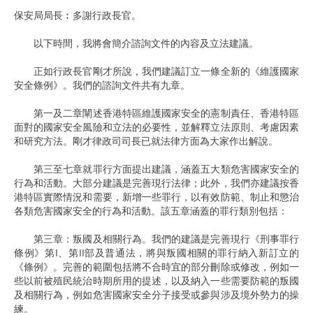
保安局局長︰多謝行政長官。
以下時間，我將會簡介諮詢文件的內容及立法建議。
正如行政長官剛才所說，我們建議訂立一條全新的《維護國家
安全條例》。我們的諮詢文件共有九章。
第一及二章闡述香港特區維護國家安全的憲制責任、香港特區
面對的國家安全風險和立法的必要性，並解釋立法原則、考慮因素
和研究方法。剛才律政司司長已就法律方面為大家作出解說。
第三至七章就罪行方面提出建議，涵蓋五大類危害國家安全的
行為和活動。大部分建議是完善現行法律；此外，我們亦建議按香
港特區實際情況和需要，新增一些罪行，以有效防範、制止和懲治
各類危害國家安全的行為和活動。該五章涵蓋的罪行類別包括：
第三章：叛國及相關行為。我們的建議是完善現行《刑事罪行
條例》第I、第II部及普通法，將與叛國相關的罪行納入新訂立的
《條例》。完善的範圍包括將不合時宜的部分刪除或修改，例如一
些以前被殖民統治時期所用的提述，以及納入一些需要防範的叛國
及相關行為，例如危害國家安全分子接受或參與涉及境外勢力的操
練。