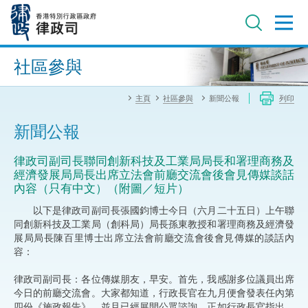
跳
至
主
內
進階搜尋
容
社區參與
主頁
社區參與
新聞公報
列印
新聞公報
律政司副司長聯同創新科技及工業局局長和署理商務及
經濟發展局局長出席立法會前廳交流會後會見傳媒談話
內容（只有中文）（附圖／短片）
以下是律政司副司長張國鈞博士今日（六月二十五日）上午聯
同創新科技及工業局（創科局）局長孫東教授和署理商務及經濟發
展局局長陳百里博士出席立法會前廳交流會後會見傳媒的談話內
容：
律政司副司長：各位傳媒朋友，早安。首先，我感謝多位議員出席
今日的前廳交流會。大家都知道，行政長官在九月便會發表任內第
四份《施政報告》，並且已經展開公眾諮詢。正如行政長官指出，