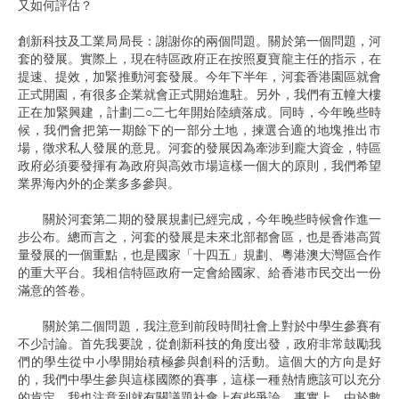
又如何評估？
創新科技及工業局局長：謝謝你的兩個問題。關於第一個問題，河
套的發展。實際上，現在特區政府正在按照夏寶龍主任的指示，在
提速、提效，加緊推動河套發展。今年下半年，河套香港園區就會
正式開園，有很多企業就會正式開始進駐。另外，我們有五幢大樓
正在加緊興建，計劃二○二七年開始陸續落成。同時，今年晚些時
候，我們會把第一期餘下的一部分土地，揀選合適的地塊推出市
場，徵求私人發展的意見。河套的發展因為牽涉到龐大資金，特區
政府必須要發揮有為政府與高效市場這樣一個大的原則，我們希望
業界海內外的企業多多參與。
關於河套第二期的發展規劃已經完成，今年晚些時候會作進一
步公布。總而言之，河套的發展是未來北部都會區，也是香港高質
量發展的一個重點，也是國家「十四五」規劃、粵港澳大灣區合作
的重大平台。我相信特區政府一定會給國家、給香港市民交出一份
滿意的答卷。
關於第二個問題，我注意到前段時間社會上對於中學生參賽有
不少討論。首先我要說，從創新科技的角度出發，政府非常鼓勵我
們的學生從中小學開始積極參與創科的活動。這個大的方向是好
的，我們中學生參與這樣國際的賽事，這樣一種熱情應該可以充分
的肯定。我也注意到就有關議題社會上有些爭論。事實上，由於數