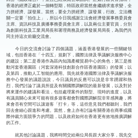
香港的經濟正處於一個轉型期，特區政府當然會繼續求進求變，全
力拼經濟、謀發展。當然，要全力拼經濟、謀發展，行政、立法機
關一定要「拍住上」，所以今日我感謝立法會經濟發展事務委員會
主席、資訊科技及廣播事務委員會主席，以及兩位主要官員，分別
為創新科技及工業局局長和署理商務及經濟發展局局長，為我們共
同主持這次前廳交流會。
今日的交流會討論了四個議題，涵蓋香港發展的一些關鍵領
域，包括香港在「十四五」規劃下，國際法律及爭議解決服務中心
的建設；第二是香港作為區內知識產權貿易中心的角色；第三是推
動河套香港園區（河套深港科技創新合作區香港園區）的發展；以
及第四，推動人工智能的應用。我先就香港國際法律及爭議解決服
務中心發展的議題說說，今日議員的反應可以說是非常踴躍和熱
烈，我們討論了議員所提及有關國際調解院的最新發展，以及對於
將來運作的建議和看法，包括處理案件的類型、現時的進度，以及
有議員關心未來可能有很多遊客都會對國際調解院非常感興趣，將
來會否有空間可以讓遊客「打卡」等，這些意見我們都聽到，我們
回去會細心跟進和考慮。當然，會上亦有討論有關香港在商事或國
際仲裁方面競爭力的問題，以及政府如何在香港更有效地推廣調解
的工作。
就其他討論議題，我將時間交給兩位局長跟大家分享，我先交