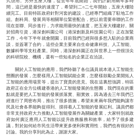
式啓用。另外五座大樓，從去年年底開始，我們計劃用兩年多時
間，這已經是最快的速度了，希望到二○二七年開始，五座大樓陸
續完工。目前特區政府針對河套的建設，已經專門組織了駐地工作
組。創科局、發展局等相關單位緊密配合，把以前需要串聯的工作
現在並聯、同步進行，力求能用最快的速度，把五座大樓建好。關
於招商引資，港深創科園公司（港深創新及科技園公司）正在加緊
工作，今年下半年就會開園，目前我們已經與很多想入駐的企業商
談，並簽署了合約，這些企業主要來自生命健康科技、人工智能、
數據科學等支柱產業。同時，港深創科園正在與世界上一些很頂尖
的科研院校、機構，還有一些知名的企業正在洽談。
關於人工智能的應用，我們聆聽了各位議員就本港人工智能生
態圈的發展，怎麼樣用人工智能賦能企業，怎麼樣鼓勵企業開拓人
工智能的應用場景等，提出了寶貴的意見。我在這裏想強調，特區
政府正在全方位構建香港的人工智能發展的生態圈，我們現在的重
點就是要把人工智能的發展抓落實、顯實效，因為過去三年我們已
經進行了周密布局，推出了很多措施，希望未來兩年我們能夠讓市
民及社會各界能夠捉得到、摸得着人工智能的發展紅利。議員們都
非常支持政府大力推動人工智能發展作為關鍵產業，大家特別就政
府如何廣泛應用人工智能以提升政務服務和效率，給予了很多建
議，對於如何給市民生活帶來更多便利和實用性，我們也有很好的
討論。我的分享到此為止，謝謝大家。