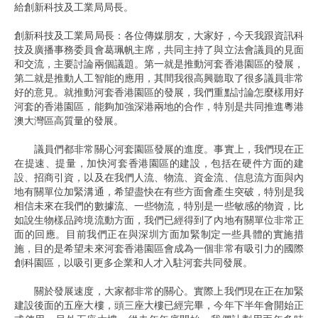
給創新科技及工業局局長。
創新科技及工業局局長：各位傳媒朋友，大家好，今天我跟資訊科
技及廣播事務委員會葛珮帆主席，共同主持了與立法會議員的見面
和交流，主要討論兩個議題。第一就是推動河套香港園區的發展，
第二就是推動人工智能的應用，其間我很高興聽取了很多議員非常
好的意見。就推動河套香港園區的發展，我們重點討論怎麼樣用好
河套的香港園區，能夠加強深港兩地的合作，特別是共同推進粵港
澳大灣區高質量的發展。
議員們都非常關心河套園區發展的進度。事實上，我們現在正
在提速、提量，加快河套香港園區的建設，包括在硬件方面的建
設、招商引資，以及在我們人流、物流、資金流、信息流方面與內
地有關單位加緊溝通，希望盡快在有些方面會產生突破，特別是我
相信未來在我們的數據流、一些物流，特別是一些敏感的物資，比
如說生物樣品跨境流動方面，我們已經得到了內地有關單位非常正
面的回應。目前我們正在與深圳方面加緊制定一些具體的實施措
施，目的是希望未來河套香港園區會成為一個非常有吸引力的國際
創科園區，以吸引更多企業和人才入駐河套共同發展。
關於發展速度，大家都非常的關心。實際上我們現在正在加緊
建設後面的五座大樓，頭三座大樓已經完畢，今年下半年會開始正