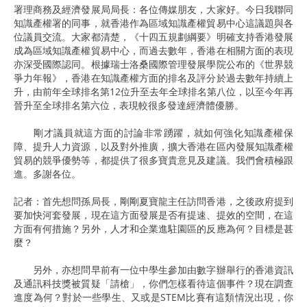
署理商務及經濟發展局局長：各位傳媒朋友，大家好。今日我聯同
知識產權署的同事，就香港作為區域知識產權貿易中心這議題與各
位議員交流。大家都清楚，《十四五規劃綱要》明確支持香港發展
成為區域知識產權貿易中心，而過去數年，香港在相關方面的表現
亦深受國際認同。根據瑞士洛桑國際管理發展學院公布的《世界競
爭力年報》，香港在知識產權方面的排名及評分於過去數年持續上
升，由前年全球排名第12位升至去年全球排名第八位，以至今年再
晉升至全球排名第六位，表現較很多發達經濟體優勝。
剛才議員就這方面的討論非常踴躍，就如何強化知識產權保
障、提升人力資源，以及對外推廣，擴大香港在區內發展知識產權
貿易的競爭優勢等，都提供了很多寶貴意見及建議。我們會積極跟
進。多謝各位。
記者：首先想問孫局長，剛剛夏寶龍主任訪問香港，之後政府提到
要加快河套發展，現在這方面發展是否有提速、提效的空間，在這
方面有何措施？另外，人才和企業進駐園區的反應為何？目標是甚
麼？
另外，亦想問早前有一位中學生參加由數字辦舉行的香港資訊
及通訊科技獎被質疑「請槍」，你們怎樣看待這個事件？現在調查
進度為何？對於一些學生、又或是STEM比賽有這類情況出現，你