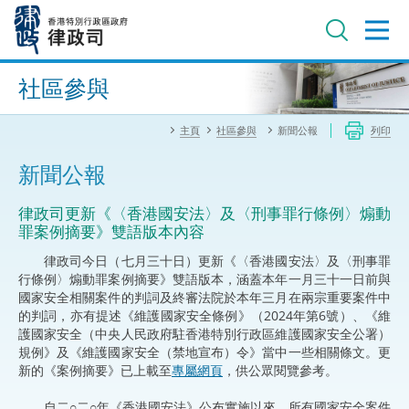
跳
至
主
內
進階搜尋
容
社區參與
主頁
社區參與
新聞公報
列印
新聞公報
​律政司更新《〈香港國安法〉及〈刑事罪行條例〉煽動
罪案例摘要》雙語版本內容
律政司今日（七月三十日）更新《〈香港國安法〉及〈刑事罪
行條例〉煽動罪案例摘要》雙語版本，涵蓋本年一月三十一日前與
國家安全相關案件的判詞及終審法院於本年三月在兩宗重要案件中
的判詞，亦有提述《維護國家安全條例》（2024年第6號）、《維
護國家安全（中央人民政府駐香港特別行政區維護國家安全公署）
規例》及《維護國家安全（禁地宣布）令》當中一些相關條文。更
新的《案例摘要》已上載至
專屬網頁
，供公眾閱覽參考。
自二○二○年《香港國安法》公布實施以來，所有國家安全案件