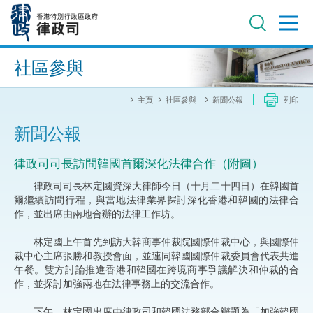
跳
至
主
內
進階搜尋
容
社區參與
主頁
社區參與
新聞公報
列印
新聞公報
​​律政司司長訪問韓國首爾深化法律合作（附圖）
律政司司長林定國資深大律師今日（十月二十四日）在韓國首
爾繼續訪問行程，與當地法律業界探討深化香港和韓國的法律合
作，並出席由兩地合辦的法律工作坊。
林定國上午首先到訪大韓商事仲裁院國際仲裁中心，與國際仲
裁中心主席張勝和教授會面，並連同韓國國際仲裁委員會代表共進
午餐。雙方討論推進香港和韓國在跨境商事爭議解決和仲裁的合
作，並探討加強兩地在法律事務上的交流合作。
下午，林定國出席由律政司和韓國法務部合辦題為「加強韓國