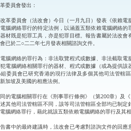
革委員會發出：
“一帶一路”建設
計劃
Tiế
革委員會（法改會）今日（一月九日）發表《依賴電腦
粵港澳大灣區
對電腦網絡罪行的特定法例，以涵蓋五類依賴電腦網絡的
關器材既是犯罪工具，亦是犯罪目標。報告書屬於法改會
會已於二○二二年七月發表相關諮詢文件。
決服務中心
腦網絡的罪行為：非法取覽程式或數據、非法截取電腦
干犯電腦網絡相關罪行的器材、程式或數據（或為提供該
小組委員會已研究香港的現行法律及多個其他司法管轄
新加坡及美國的相應法例。
電腦相關罪行在《刑事罪行條例》（第200章）及《電
上述其他司法管轄區不同，該等司法管轄區全部均已制定
電腦網絡罪行，藉此就該五類依賴電腦網絡的罪行及其
書中的最終建議時，法改會已考慮對諮詢文件的回應意