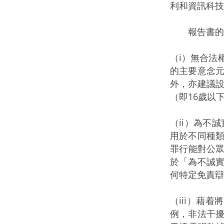
利和資訊科技
報告書的部
（i）無合法
的主要意念
外，亦建議
（即16歲以
（ii）為不
用於不同種
罪行能對公眾
於「為不誠
何特定免責辯
（iii）藉
例，非法干