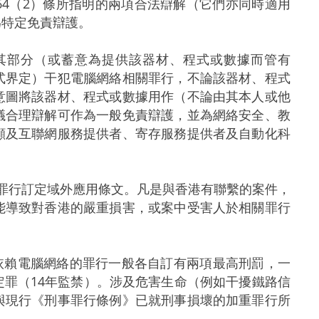
4（2）條所指明的兩項合法辯解（它們亦同時適用
為特定免責辯護。
或其部分（或蓄意為提供該器材、程式或數據而管有
式界定）干犯電腦網絡相關罪行，不論該器材、程式
意圖將該器材、程式或數據用作（不論由其本人或他
議合理辯解可作為一般免責辯護，並為網絡安全、教
顧及互聯網服務提供者、寄存服務提供者及自動化科
罪行訂定域外應用條文。凡是與香港有聯繫的案件，
能導致對香港的嚴重損害，或案中受害人於相關罪行
依賴電腦網絡的罪行一般各自訂有兩項最高刑罰，一
罪（14年監禁）。涉及危害生命（例如干擾鐵路信
與現行《刑事罪行條例》已就刑事損壞的加重罪行所