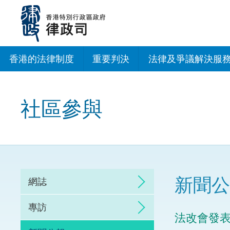
跳
至
主
內
容
香港的法律制度
重要判決
法律及爭議解決服
法治建設辦公室
社區參與
香港專業服務出海
調解
仲裁
新聞公
網誌
訴訟
專訪
法改會發
網上爭議解決及法