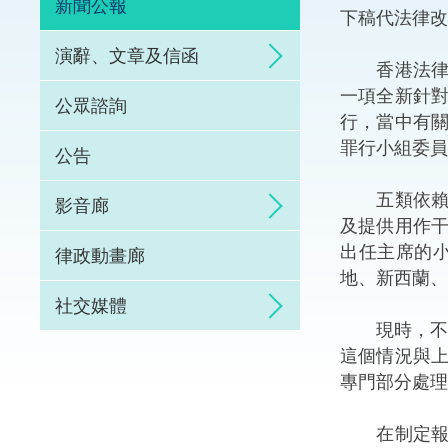
新聞公報
下稿代法律改
體育爭議解決先導
演辭、文章及信函
香港法律改
能力建設
一項全新針
公眾諮詢
行，當中有
法律樞紐
罪行小組委員
公告
促成交易和爭議解
五類依賴電
影音廊
及提供用作
出任主席的
律政動畫廊
地、新西蘭、
社交媒體
現時，不同的
這個情況與
專門部分處理
在制定報告