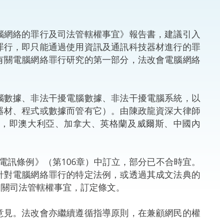
法律
ng Việt (越南語)
網絡的罪行及司法管轄權事宜》報告書，建議引入
維護
罪行，即只能通過使用資訊及通訊科技器材進行的罪
有關電腦網絡罪行研究的第一部分，法改會電腦網絡
刑事
相互
數據、非法干擾電腦數據、非法干擾電腦系統，以
器材、程式或數據而管有它）。由陳政龍資深大律師
一般
區，即澳大利亞、加拿大、英格蘭及威爾斯、中國內
訊條例》（第106章）中訂立，部分已不合時宜。
針對電腦網絡罪行的特定法例，或透過其成文法典的
相關司法管轄權事宜，訂定條文。
見。法改會亦繼續遵循指導原則，在兼顧網民的權