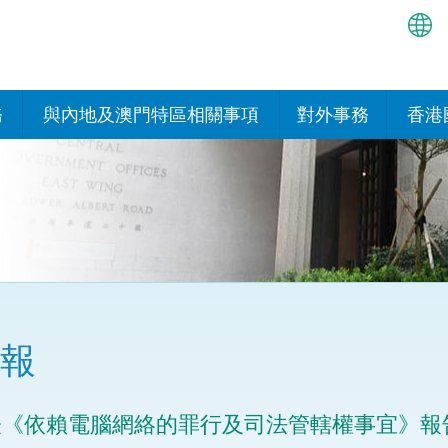
繁
简
務
與內地及澳門特區相關事項
對外事務
香港
EN
與內地的安排
國際政府機構在香
我們
處或運作
Bah
平台
香港與內地相互認可和執行民
我們
商事案件判決的安排
多邊協定
हिन्
我們
नेप
關於建立更緊密經貿關係的安
其他協定
排
ਪੰਜ
我們
目
報
Tag
與內地有關的項目及合作安排
我們的
ภาษ
與澳門特區的安排
表《依賴電腦網絡的罪行及司法管轄權事宜》報
律科技
我們的