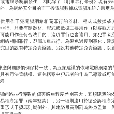
或電腦系統前發生，因此除了《刑事罪行條例》現有第6
外，為網絡安全目的而干擾電腦數據或電腦系統亦應定
意提供用作干犯電腦網絡相關罪行的器材、程式或數據
為罪行。只要有關器材、程式或數據主要用作（以客觀方
亦可能用作任何合法目的，這項罪行也會適用。如犯罪者
腦網絡相關罪行，即屬加重罪行。為避免過度刑事化，建
研究目的設有特定免責辯護。另設其他特定免責辯護，以
律應與國際慣例保持一致，為五類建議的依賴電腦網絡的
應具有司法管轄權。這包括案中犯罪者的作為已導致或可
港。
電腦網絡罪行導致的傷害嚴重程度差別甚大，五類建議的
易程序定罪（兩年監禁），另一項則適用於循公訴程序定
加重形式干擾罪則屬例外，其建議最高刑罰為終身監禁，
持貫徹一致。