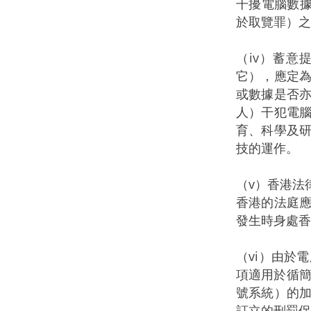
干擾電腦數據
於取覽罪）之
（iv）蓄
它），應定
或數據是否
人）干犯電
育、科學及
技的運作。
（v）香港法
香港的法庭
發生時身處香
（vi）由於
項適用於循簡
號系統）的
訂立的刑罰保