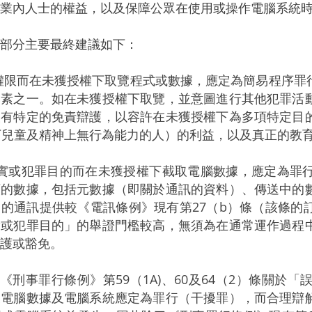
業內人士的權益，以及保障公眾在使用或操作電腦系統
分主要最終建議如下：
權限而在未獲授權下取覽程式或數據，應定為簡易程序罪
元素之一。如在未獲授權下取覽，並意圖進行其他犯罪活
設有特定的免責辯護，以容許在未獲授權下為多項特定目
下兒童及精神上無行為能力的人）的利益，以及真正的教
誠實或犯罪目的而在未獲授權下截取電腦數據，應定為罪
類的數據，包括元數據（即關於通訊的資料）、傳送中的
的通訊提供較《電訊條例》現有第27（b）條（該條的
實或犯罪目的」的舉證門檻較高，無須為在通常運作過程
護或豁免。
着將《刑事罪行條例》第59（1A)、60及64（2）條關
擾電腦數據及電腦系統應定為罪行（干擾罪），而合理辯