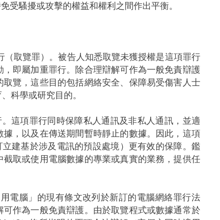
時免受騷擾或攻擊的權益和權利之間作出平衡。
行（取覽罪）。被告人知悉取覽未獲授權是這項罪行
動，即屬加重罪行。除合理辯解可作為一般免責辯護
的取覽，這些目的包括網絡安全、保障易受傷害人士
育、科學或研究目的。
行。這項罪行同時保障私人通訊及非私人通訊，並適
數據，以及在傳送期間暫時靜止的數據。因此，這項
訂立建基於涉及電訊的預設處境）更有效的保障。鑑
中截取或使用電腦數據的專業或真實的業務，提供任
於「誤用電腦」的現有條文改列於新訂的電腦網絡罪行法
解可作為一般免責辯護。由於取覽程式或數據通常於