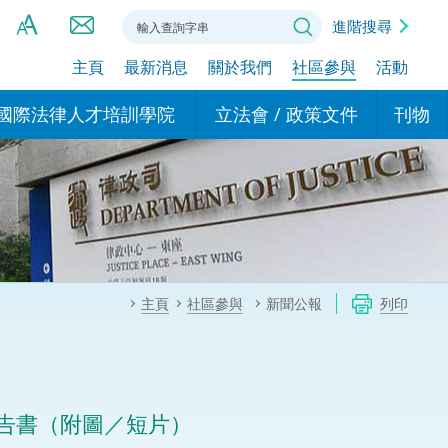
進階搜尋
主頁
最新消息
關於我們
社區參與
活動
A
A
國際法律人才培訓學院
立法會 / 政策文件
刊物
A
港設立辦事
的學院
現行政策措施
基本
asa Indonesia (印尼語)
的專家委員會
政策文件
粵港
दी (印度語)
的辦公室
特別財務委員會
香港
ाली (尼泊爾語)
主頁
社區參與
新聞公報
列印
ਾਬੀ (旁遮普語)
的培訓課程和能力建設項
民事
alog (他加祿語)
交易
年刊 2024-2025
าไทย (泰語)
告書（附圖／短片）
國際
اردو (烏爾都語)
年度回顧 2024-2025