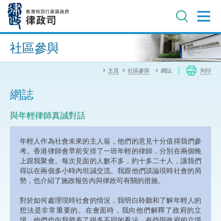
跳
至
主
內
進階搜尋
容
社區參與
主頁
社區參與
網誌
列印
網誌
與年輕律師真誠對話
年輕人作為社會未來的主人翁，他們的意見十分值得我們參
考。香港律師會早前安排了一班年輕的律師，分別在兩個晚
上跟我聚會。每次見面的人數不多，約十多二十人，讓我們
得以在兩個多小時內坦誠交流。我跟他們談論現時社會的局
勢，也介紹了施政報告內與律政司有關的措施。
對於如何處理現時社會的情況，我明白聆聽和了解年輕人的
想法是非常重要的。在會面時，我向他們解釋了政府的立
場，他們也向我發表了很多不同的看法，有些與政府的立場