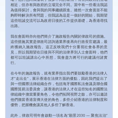
相近，但亦有與政府的立場完全不同。當中有一些看法我認
為值得探討，會與我的同事繼續跟進。雖然一次會面並不能
夠即時解決所有問題，但我認為這是一個好的開始，我期望
這些坦誠交流可以為政府日後的工作提供基礎，為香港尋找
出路。
我在會面時亦向他們簡介了施政報告內關於律政司的措施。
這些措施其實是律政司諮詢過業界後再向行政長官建議，最
終獲納入施政報告。這正反映我們十分重視社會各界的意
見，所以我期望在日後與不同的法律界別人士會面時，他們
都可以坦誠講出心中所想，我會盡力將可行的建議付諸實
行。
在今年的施政報告，就有業界指出我們要鼓勵香港的法律人
才“走出去”，展示香港在法律方面的優點，因此我們提出了
與一些國際法律組織合作，包括海牙國際私法會議及聯合國
國際貿易法委員會，讓香港的法律人才在這些知名的國際法
律組織中擔當重要角色，令他們拓闊視野之餘，亦可以邀請
他們擔當香港宣傳大使的角色，多些介紹香港的法律制度和
優勢，把握機會讓其他人多些了解香港。
此外，律政司明年會啟動一項名為“願景2030 — 聚焦法治”