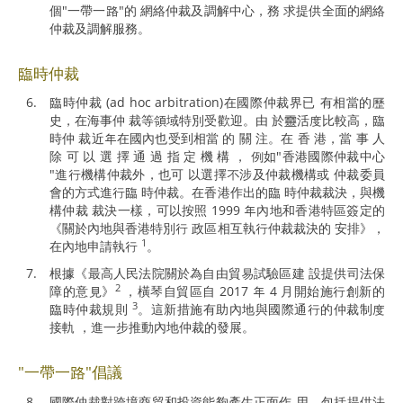
個"一帶一路"的 網絡仲裁及調解中心，務 求提供全面的網絡
仲裁及調解服務。
臨時仲裁
臨時仲裁 (ad hoc arbitration)在國際仲裁界已 有相當的歷
史，在海事仲 裁等領域特別受歡迎。由 於靈活度比較高，臨
時仲 裁近年在國內也受到相當 的 關 注。在 香 港，當 事 人
除 可 以 選 擇 通 過 指 定 機 構 ， 例如"香港國際仲裁中心
"進行機構仲裁外，也可 以選擇不涉及仲裁機構或 仲裁委員
會的方式進行臨 時仲裁。在香港作出的臨 時仲裁裁決，與機
構仲裁 裁決一樣，可以按照 1999 年內地和香港特區簽定的
《關於內地與香港特別行 政區相互執行仲裁裁決的 安排》，
1
在內地申請執行
。
根據《最高人民法院關於為自由貿易試驗區建 設提供司法保
2
障的意見》
，橫琴自貿區自 2017 年 4 月開始施行創新的
3
臨時仲裁規則
。這新措施有助內地與國際通行的仲裁制度
接軌 ，進一步推動內地仲裁的發展。
"一帶一路"倡議
國際仲裁對跨境商貿和投資能夠產生正面作 用，包括提供法