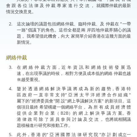
會 跟 各 位 法 律 及 仲 裁 專 家 進 行 交 流 ， 就國際仲裁的最新
情況交換意見。
這次論壇的議題包括網絡仲裁、臨時仲裁、及 仲裁在 "一帶
一路"倡議下的角色。這些全都是兩 岸四地仲裁界關心的議
題 。我希望借此機會，向大 家簡單介紹香港在這幾方面的最
新情況。
網絡仲裁
在 網 絡 仲 裁 方 面，近 年 資 訊 和 網 絡 技 術 發 展 迅
速，在出現爭議的時候， 相對方便及成本低的網絡 仲裁也越
來越受重視。
鑒 於 透 過 網 絡 解 決 爭 議 將 成 為 新 的 趨 勢，香 港 特
區 政 府 一 直 非 常 支 持" 亞 洲 太 平 洋 經 濟 合 作 組 織 "
屬下的"經濟委員會"開 設"網上爭議解決方案" 的新項目。這
個項目最終 希望構建一個網絡平台， 為 所 有 成 員 經 濟 體
提 供 企 業 對 企 業（ B2B）的 網 上 解 決 爭 議 方 案。香
港 律 政 司 除 了 派 員 參 與 討 論 及 交 流 ， 也將就相關議
題積極進行研究和推動工作。
此 外，香 港 的" 亞 洲 國 際 法 律 研 究 院 "亦 計 劃 成立一