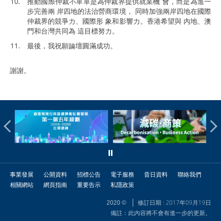
推動國際仲裁不單單是為仲裁界提供就業機 會，而是為進一
步完善兩 岸四地的法治營商環境， 同時加強兩岸四地在國際
仲裁界的競爭力、國際形 象和影響力。香港希望與 內地、澳
門和台灣共同為 這目標努力。
最後，我祝願論壇圓滿成功。
謝謝。
事業發展
公開資料
招標公告
電子服務
昔日資料
聯絡我們
相關網站
網頁指南
重要告示
私隱政策
修訂日期 : 2017年09月19日
2020 ©
備註：此內容將不會有進一步的更新。