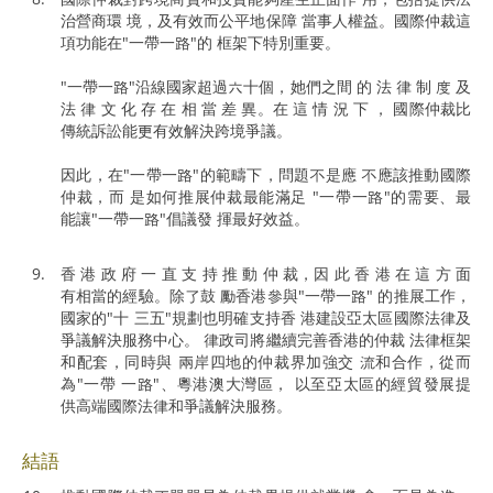
治營商環 境，及有效而公平地保障 當事人權益。國際仲裁這
項功能在"一帶一路"的 框架下特別重要。
"一帶一路"沿線國家超過六十個，她們之間 的 法 律 制 度 及
法 律 文 化 存 在 相 當 差 異。在 這 情 況 下 ， 國際仲裁比
傳統訴訟能更有效解決跨境爭議。
因此，在"一帶一路"的範疇下，問題不是應 不應該推動國際
仲裁，而 是如何推展仲裁最能滿足 "一帶一路"的需要、最
能讓"一帶一路"倡議發 揮最好效益。
香 港 政 府 一 直 支 持 推 動 仲 裁，因 此 香 港 在 這 方 面
有相當的經驗。除了鼓 勵香港參與"一帶一路" 的推展工作，
國家的"十 三五"規劃也明確支持香 港建設亞太區國際法律及
爭議解決服務中心。 律政司將繼續完善香港的仲裁 法律框架
和配套，同時與 兩岸四地的仲裁界加強交 流和合作，從而
為"一帶 一路"、粵港澳大灣區， 以至亞太區的經貿發展提
供高端國際法律和爭議解決服務。
結語