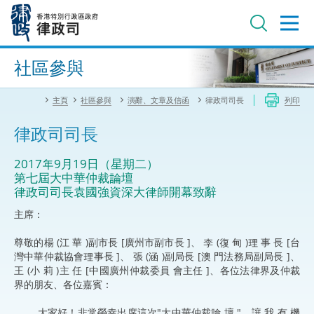
跳
至
主
內
進階搜尋
容
社區參與
主頁
社區參與
演辭、文章及信函
律政司司長
列印
律政司司長
2017年9月19日（星期二）
第七屆大中華仲裁論壇
律政司司長袁國強資深大律師開幕致辭
主席：
尊敬的楊 (江 華 )副市長 [廣州市副市長 ]、 李 (復 甸 )理 事 長 [台
灣中華仲裁協會理事長 ]、 張 (涵 )副局長 [澳 門法務局副局長 ]、
王 (小 莉 )主 任 [中國廣州仲裁委員 會主任 ]、各位法律界及仲裁
界的朋友、各位嘉賓：
大家好！非常榮幸出席這次"大中華仲裁論 壇 "，讓 我 有 機