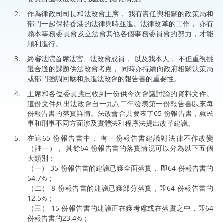
作為律政司司長和法改會主席， 我有責任與相關的政策局和
部門一起保持香港的法律與時並進。法律改革的工作， 亦有
賴本事務委員會及立法會其他各個事務委員會的努力，才能
順利進行。
終審法院首席法官、法改會成員， 以及我本人， 不但重視挑
選合適的課題供法改會考慮， 同時亦持續向政府相關決策局
或部門強調回應和跟進法改會的報告書的重要性。
主席和各位委員應已收到一份供今次會議討論的資料文件。
這份文件列出法改會自一九八二年發表第一份報告書以來每
份報告書的落實詳情。法改會合共發表了65 份報告書，就民
事和刑事不同方面涉及實體法和程序法提出改革建議。
在這65 份報告書中， 有一份報告書建議對法律不作改變
（註一）， 其餘64 份報告書的落實情況可以分為以下五個
大類別：
（一） 35 份報告書的建議已獲全面落實， 即64 份報告書的
54.7%；
（二） 8 份報告書的建議已獲部分落實，即64 份報告書的
12.5%；
（三） 15 份報告書的建議正在獲考慮或在落實之中，即64
份報告書的23.4%；