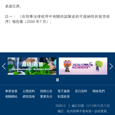
多謝主席。
註一： 《在刑事法律程序中有關供認陳述的可接納性的規管程
序》報告書（2000 年7 月）。
事業發展
公開資料
招標公告
電子服務
昔日資料
聯絡我們
相關網站
網頁指南
重要告示
私隱政策
修訂日期 : 2018年06月25日
2020 ©
備註：此內容將不會有進一步的更新。