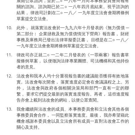
展開公眾諮詢，並於二○ 一八年一月向本事務委員會簡報有
關的諮詢。諮詢期已於二○ 一八年四月底結束。視乎諮詢的
結果， 律政司計劃在二○ 一八／ 一九年度立法會會期將條例
草案提交立法會。
此外， 就落實法改會於一九九六年十月發表的《無力償債 ─
第二部分︰ 企業拯救及無力償債情況下營商》報告書， 財經
事務及庫務局已發出法律草擬委託書， 目標是在二○ 一八／
一九年度立法會會期將條例草案提交立法會。
律政司亦正就二○ 一二年二月發表的《一罪兩審》報告書草
擬條例草案， 以便徵詢法律專業團體、司法機構和其他持份
者的意見。
法改會和我本人均十分重視報告書的建議能否獲得有效地落
實。法改會每次開會， 落實進度必定會在會議議程之上。另
外， 法改會與政府各個相關決策局和部門一直有一定的聯
繫， 要求它們提交最新的落實進度報告。再者， 這些進度報
告亦會上載到法改會的網站，以便公眾查閱。
我會繼續與法改會的成員、本事務委員會和立法會其他各個
事務委員會合作， 一同監察落實進度。最後， 我亦希望藉此
機會感謝本委員會以及立法會所有成員一直對法改會工作的
關心及支持。