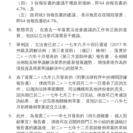
（四） 3 份報告書的建議不獲政府接納，即64 份報告書的
4.7%；及
（五） 政府就3 份報告書的建議， 表示無意在現階段落實，
即64 份報告書的4.7%。
整體而言， 在過去一年落實法改會建議的工作有正面的進
展， 包括以立法形式落實若干建議。
舉例說， 立法會已於二○ 一七年六月十四日通過《2017 年
仲裁及調解法例（ 第三者資助）（修訂） 條例》， 落實於
二○ 一六年十月發表的《第三方資助仲裁》報告書， 令相關
法例能反映爭議解決業界的最新發展趨勢， 增強香港作為跨
境投資及商業爭議解決中心的競爭力。
為了落實二○ ○九年八月發表的《刑事法律程序中的傳聞證據
報告書》， 律政司於二○ 一七年四月二十一日發表了諮詢文
件， 以徵詢法律專業團體、司法機構和其他持份者的意見。
諮詢期已於二○ 一七年七月三十一日完結。律政司已考慮諮
詢結果， 進一步完善相關條例草案， 並預計在二○ 一八年七
月初將條例草案提交立法會。
此外， 為落實二○ 一一年七月發表的《持久授權書： 個人照
顧事宜》報告書， 律政司在召開跨部門工作小組的會議檢討
報告書的建議後， 於二○ 一七年十二月底就條例草案的草稿