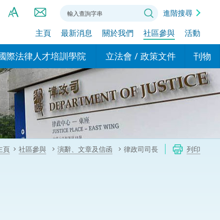
進階搜尋
主頁
最新消息
關於我們
社區參與
活動
A
A
國際法律人才培訓學院
立法會 / 政策文件
刊物
A
港設立辦事
的學院
現行政策措施
基本
asa Indonesia (印尼語)
的專家委員會
政策文件
粵港
दी (印度語)
的辦公室
特別財務委員會
香港
ाली (尼泊爾語)
主頁
社區參與
演辭、文章及信函
律政司司長
列印
ਾਬੀ (旁遮普語)
的培訓課程和能力建設項
民事
alog (他加祿語)
交易
年刊 2024-2025
าไทย (泰語)
國際
اردو (烏爾都語)
年度回顧 2024-2025