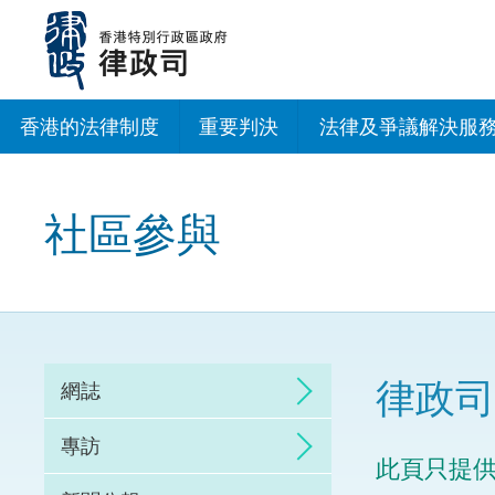
跳
至
主
內
容
香港的法律制度
重要判決
法律及爭議解決服
法治建設辦公室
社區參與
香港專業服務出海
調解
仲裁
律政司
網誌
訴訟
專訪
此頁只提
網上爭議解決及法