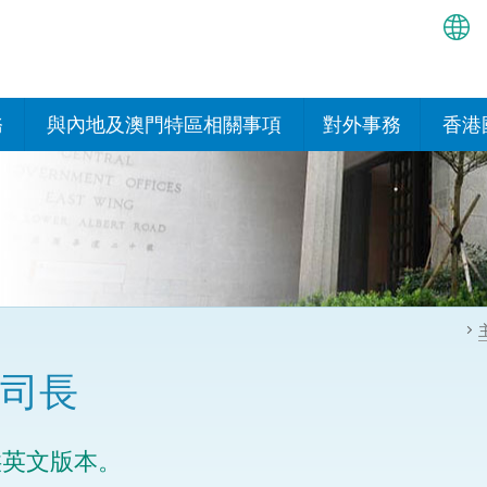
繁
简
務
與內地及澳門特區相關事項
對外事務
香港
EN
與內地的安排
國際政府機構在香
我們
處或運作
Bah
平台
香港與內地相互認可和執行民
我們
商事案件判決的安排
多邊協定
हिन्
我們
नेप
關於建立更緊密經貿關係的安
其他協定
排
ਪੰਜ
我們
目
司長
Tag
與內地有關的項目及合作安排
我們的
ภาษ
與澳門特區的安排
供英文版本。
律科技
我們的