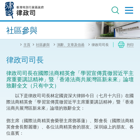
跳
至
主
內
進階搜尋
容
社區參與
主頁
社區參與
演辭、文章及信函
律政司司長
列印
律政司司長
律政司司長在國際法商精英會「學習宣傳貫徹習近平主
席重要講話精神」暨「香港法商共展灣區新未來」論壇
致辭全文（只有中文）
以下是律政司司長林定國資深大律師今日（七月十六日）在國
際法商精英會「學習宣傳貫徹習近平主席重要講話精神」暨「香港
法商共展灣區新未來」論壇的致辭全文：
鄧主席（國際法商精英會榮譽主席鄧慕蓮）、鄭會長（國際法商精
英會會長鄭麗珊）、各位法商精英會的朋友、深圳線上的朋友、各
位嘉賓：