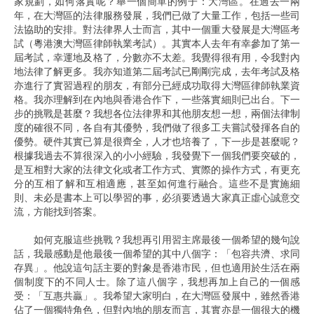
家規劃，如何落實呢？舉一個簡單的例子：大灣區。在過去一兩
年，在大灣區的法律服務發展，我們已做了大量工作，包括一些司
法協助的安排。對法律界人士而言，其中一個重大發展是大灣區考
試（粵港澳大灣區律師執業考試）。其實本人去年有幸參加了第一
屆考試，幸運地及格了，分數亦不太差。我覺得很有用，令我對內
地法律了解更多。我亦知道第二屆考試已剛剛完成，去年考試及格
亦進行了實習過程的朋友，有部分已經成功取得大灣區律師執業資
格。我亦理解到在內地與香港合作下，一些落實細則已出台。下一
步的挑戰是甚麼？我想各位法律界和其他朋友想一想，兩個法律制
度的確很不同，各自有其優勢，我們做了很多工夫嘗試發揮各自的
優勢。硬件其實已算是很齊全，人才也培養了，下一步是甚麼呢？
根據我過去不算很深入的小小經驗，我發覺下一個我們要突破的，
是互相對大家的法律文化或者工作方式、實際的操作方式，有更充
分的互相了解和互相適應，甚至如何進行融合。這些不是實施細
則、未必是書本上可以學習的事，必須要透過大家真正虛心誠意交
流，方能找到答案。
如何克服這些挑戰？我想再引用習主席最後一個希望的幾句說
話，我最感動是他最後一個希望的其中八個字：「包容共濟、求同
存異」。他說這句話主要的對象是香港市民，但也適用於生活在兩
個制度下的不同人士。除了這八個字，我想再加上自己的一個感
受：「互惠共贏」。我希望大家明白，在大灣區發展中，雖然香港
佔了一個獨特角色，但對內地的朋友而言，其實亦是一個很大的機