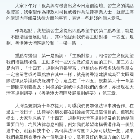
大家下午好！很高興有機會出席今日這個論壇。習主席的講話
很豐富，我希望作為律政司司長或者作為法律專業人士，就習主席
的講話內容觸及法律方面的事宜，表達一些粗淺的個人意見。
作為起點，我想談習主席提出四點希望中的第二點希望，就是
「不斷增強發展動能」。其中他提到我們要主動對接「十四五」規
劃、粵港澳大灣區建設和「一帶一路」。
重點有幾個，第一是動詞：「主動對接」，相信習主席很期望
我們增強積極性，主動多想一些方法做好這方面的工作。第二方面
是內容，「十四五」規劃內容很豐富，但相信在座很多法律界朋友
一定會留意或將重點放在其中一樣，就是將香港建設成為亞太區國
際法律及爭議解決服務中心，這是在「十四五」規劃第六十一章第
一節開宗明義提及；同樣的計劃或中央對我們的要求，亦出現在大
灣區規劃綱要（《粵港澳大灣區發展規劃綱要》）第三章。
大灣區規劃第十章亦提到，叮囑我們要加強法律事務合作。在
過去一段日子，法律界的朋友都在討論如何完成這個目的。但我想
提出，大家別忽略了「十四五」規劃和大灣區規劃提及的其他幾個
重要目的，均與法律息息相關，例如我們希望建構香港作為一個航
運中心、創新科技中心，為何與法律有關？大家可以想一想，如果
我們要建構香港作為一個航運中心，沒有良好的航運方面的法律，