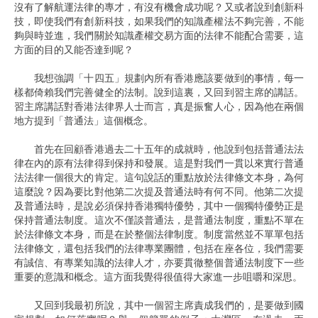
沒有了解航運法律的專才，有沒有機會成功呢？又或者說到創新科
技，即使我們有創新科技，如果我們的知識產權法不夠完善，不能
夠與時並進，我們關於知識產權交易方面的法律不能配合需要，這
方面的目的又能否達到呢？
我想強調「十四五」規劃內所有香港應該要做到的事情，每一
樣都倚賴我們完善健全的法制。說到這裏，又回到習主席的講話。
習主席講話對香港法律界人士而言，真是振奮人心，因為他在兩個
地方提到「普通法」這個概念。
首先在回顧香港過去二十五年的成就時，他說到包括普通法法
律在內的原有法律得到保持和發展。這是對我們一貫以來實行普通
法法律一個很大的肯定。這句說話的重點放於法律條文本身，為何
這麼說？因為要比對他第二次提及普通法時有何不同。他第二次提
及普通法時，是說必須保持香港獨特優勢，其中一個獨特優勢正是
保持普通法制度。這次不僅談普通法，是普通法制度，重點不單在
於法律條文本身，而是在於整個法律制度。制度當然並不單單包括
法律條文，還包括我們的法律專業團體，包括在座各位，我們需要
有誠信、有專業知識的法律人才，亦要貫徹整個普通法制度下一些
重要的意識和概念。這方面我覺得很值得大家進一步咀嚼和深思。
又回到我最初所說，其中一個習主席責成我們的，是要做到國