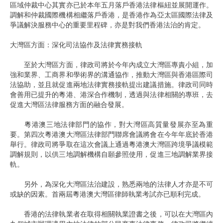
區域仲裁中心其實亦已於本年五月落戶香港法律樞紐並展開運作。
調解和仲裁國際機構相繼落戶香港，是香港作為亞太區國際法律及
爭議解決服務中心的重要里程碑，亦是對我們香港法治的肯定。
大灣區方面：深化司法協作及法律實務接軌
至於大灣區方面，律政司將於今年內成立大灣區專責小組，加
強和業界、工商界和學術界的溝通協作，推動大灣區與香港區際司
法協助，並且就促進兩地法律實務接軌提出建議措施。律政司同時
會善用已提升的粵港、港深合作機制，透過與法律相關的專班，去
促進大灣區法律服務方面的融合發展。
粵港澳三地法律部門的協作，對大灣區高質量發展亦至為重
要。第四次粵港澳大灣區法律部門聯席會議將會在今年年底於香港
舉行。律政司將爭取在這次會議上通過粵港澳大灣區跨境爭議模範
調解規則，以供三地調解機構自願參照使用，促進三地調解業界接
軌。
另外，為深化大灣區法治建設，熟悉兩地的法律人才亦是不可
或缺的因素。首兩屆粵港澳大灣區律師執業考試亦已順利完成。
香港的法律執業者在取得相關執業證書之後，可以在大灣區內