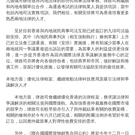
九個城市辦理適用內地法律的部分民商事法律事務。律政司將繼續
和內地有關單位合作，為通過考試的法律執業人員提供培訓，當中
包括內地司法實務培訓。我們相信，有關安排將可為香港培養更多
熟悉兩地法律的人才。
至於目前香港與內地就民商事司法互助已經簽訂的九項司法協
助安排。其中《內地民商事判決（相互強制執行）條例草案》上月
已於立法會三讀通過。有關《安排》實施後，將有助減少當事人在
兩地就同一爭議重複提出訴訟的需要，為當事人的利益提供更佳保
障，進一步提升香港作為區內國際法律及爭議解決服務中心的定
位。律政司亦將會向各個持份者，包括商界和市民，做好解說和推
廣工作，並探討優化措施，以發揮有關司法協助安排的最佳效果。
本地方面：優化法律框架、繼續推動法律科技應用及吸引法律和爭
議解決人才
本地方面，律政司會繼續優化香港的法律框架，務求讓法律和
爭議解決的相關法規與國際接軌。為加強香港仲裁服務在國際市場
的競爭力，律政司在較早前亦引入了與仲裁結果有關的收費架構，
相關的修例亦於今年六月已經完成，相關的附屬法例亦有望於年底
訂立，以回應仲裁當事人對彈性收費安排的需求。
另外，《聯合國國際貨物銷售合同公約》將於今年十二月一日