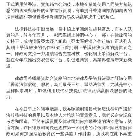
正式適用於香港。實施銷售公約後，本地企業能使用合同雙方都熟
悉的銷售法與海外的企業進行貿易，有助提升香港國際貨物銷售的
法律建設和加強香港作為國際貿易及爭議解決中心的角色。
法律科技亦不斷發展，當中線上爭議解決越見普及，而令人鼓
舞的是，於今年五月，一邦國際網上仲調中心（一邦）在律政司的
支持下，成功獲得亞太經合組織（亞太區經濟合作組織）正式列入
其網上爭議解決的合作框架下首批網上爭議解決服務的提供者之
一。律政司支持一邦繼續結合先進科技，優化網上爭議解決平台，
並在今年底推出交易促成平台，以促進商貿，為業界發展帶來新機
遇。
律政司將繼續資助合資格的本地法律及爭議解決專才訂購使用
「香港法律雲端」服務，為期最長三年，幫助法律界，尤其是中小
型律師事務所，加強利用現代科技提供法律及爭議解決服務的能
力。
在今日早上的議事廳裏，我亦聆聽到議員就跨境法律和爭議解
決服務科技的應用以及本地人才培訓的寶貴意見，我們必定會認真
考慮和跟進。至於有議員問及律政司如何推動香港的法治意識，就
這方面，昨日律政司司長已經在第一節回應的時候詳細闡述有關律
政司如何加強法治教育的一些具體工作計劃，所以我在此不再重