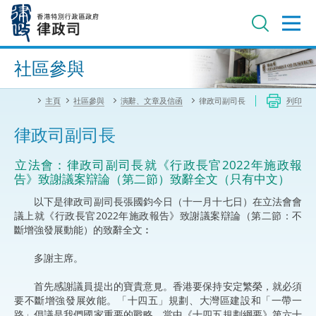
跳
至
主
內
進階搜尋
容
社區參與
主頁
社區參與
演辭、文章及信函
律政司副司長
列印
律政司副司長
​立法會：律政司副司長就《行政長官2022年施政報
告》致謝議案辯論（第二節）致辭全文（只有中文）
以下是律政司副司長張國鈞今日（十一月十七日）在立法會會
議上就《行政長官2022年施政報告》致謝議案辯論（第二節：不
斷增強發展動能）的致辭全文︰
多謝主席。
首先感謝議員提出的寶貴意見。香港要保持安定繁榮，就必須
要不斷增強發展效能。「十四五」規劃、大灣區建設和「一帶一
路」倡議是我們國家重要的戰略，當中《十四五規劃綱要》第六十