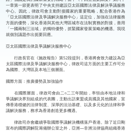
一章第一節更表明了中央支持建設亞太區國際法律及解決爭議服務
中心。因此，律政司會主動對接國家的重要戰略，配合香港作為
「亞太區國際法律及爭議解決服務中心」這定位，加強在法律服務
方面的優勢，深化香港與其他大灣區城市在法制實務的對接，善用
「一國兩制三法域」的獨特優勢，抓緊國家發展策略的機遇。我現
就個別議題作出扼要回應。
亞太區國際法律及爭議解決服務中心
行政長官在《施政報告》第52段提到，香港將會致力建設為亞
太區國際法律及爭議解決服務中心，律政司這方面的主要工作可分
為國際、大灣區及本地三個層面。
國際方面：推廣優勢及加強協作
在國際層面，律政司會由二○二三年開始，率領由本地法律和
爭議解決界別組成的代表團，主動出訪東盟成員國及其他國家，宣
傳香港穩健的法律制度、深厚的法治基礎、以及多元化的法律和爭
議解決服務，務求為香港創造更多機遇。
律政司亦會繼續爭取國際爭議解決機構落戶香港。除了近日剛
宣布的國際調解院籌備辦公室之外，亞洲—非洲法律協商組織香港