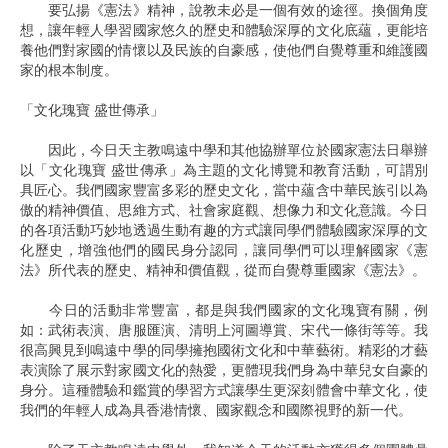
要弘揚《憲法》精神，說教未必是一個有效的途徑。換個角度
想，讓年輕人學習國家悠久的歷史和體驗深厚的文化底蘊，更能培
養他們對家國的情懷以及民族的自豪感，使他們自覺尊重和維護國
家的根本制度。
「文化瑰寶 盛世傳承」
因此，今日天主教鳴遠中學和其他協辦單位於國家憲法日舉辦
以「文化瑰寶 盛世傳承」為主題的文化博覽和教育活動，可謂別
具匠心。我們國家豐富多彩的歷史文化，當中蘊含中華民族引以為
傲的精神價值、思維方式、社會家庭觀、想像力和文化意識。今日
的各項活動巧妙地透過生動有趣的方式讓同學們體驗國家深厚的文
化歷史，增強他們的國民身分認同，讓同學們可以理解國家《憲
法》所代表的歷史、精神和價值觀，從而自覺尊重國家《憲法》。
今日的活動非常豐富，都是與我們國家的文化瑰寶有關，例
如：武術表演、唐服匯演、清明上河圖導賞、宋代一條街等等。我
很高興見到鳴遠中學的同學擁抱國術文化和中華藝術。精彩的才藝
表演除了展示對家國文化的熱愛，更體現我們身為中華兒女自豪的
身分。這種體驗和鑑賞的學習方式讓學生更深刻體會中華文化，使
我們的年輕人成為具香港情懷、國家觀念和國際視野的新一代。