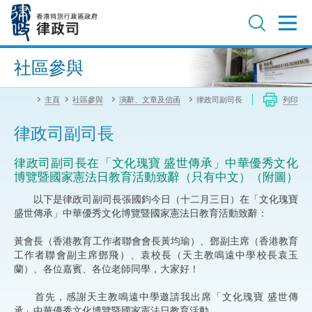
跳
至
主
內
進階搜尋
容
社區參與
主頁
社區參與
演辭、文章及信函
律政司副司長
列印
律政司副司長
律政司副司長在「文化瑰寶 盛世傳承」中華優秀文化
博覽暨國家憲法日教育活動致辭（只有中文）（附圖）
以下是律政司副司長張國鈞今日（十二月三日）在「文化瑰寶
盛世傳承」中華優秀文化博覽暨國家憲法日教育活動致辭：
黃會長（香港教育工作者聯會會長黃均瑜）、鄧副主席（香港教育
工作者聯會副主席鄧飛）、袁校長（天主教鳴遠中學校長袁玉
蘭）、各位嘉賓、各位老師同學，大家好！
首先，感謝天主教鳴遠中學邀請我出席「文化瑰寶 盛世傳
承」中華優秀文化博覽暨國家憲法日教育活動。