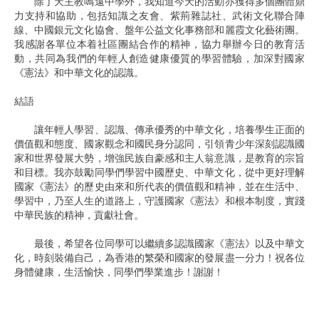
除了天主教鳴遠中學外，我知道今天的活動亦獲得多個團體鼎
力支持和協助，包括知識之友會、紫荊雜誌社、武術文化聯合陣
線、中國銀元文化協會、盤年公益文化事務部和麗霞文化藝術團。
我感謝各單位本着社區團結合作的精神，協力舉辦今日的教育活
動，共同為我們的年輕人創造健康優質的學習體驗，加深對國家
《憲法》和中華文化的認識。
結語
讓年輕人學習、認識、傳承優秀的中華文化，培養學生正面的
價值觀和態度、國家觀念和國民身分認同，引領青少年深刻認識國
家和世界發展大勢，增強民族自豪感和主人翁意識，是教育的宗旨
和目標。我亦鼓勵同學們學習中國歷史、中華文化，從中更好理解
國家《憲法》的歷史由來和所代表的價值觀和精神，並在生活中、
學習中，乃至人生的道路上，守護國家《憲法》和根本制度，實踐
中華民族的精神，貢獻社會。
最後，希望各位同學可以繼續多認識國家《憲法》以及中華文
化，時刻裝備自己，為香港的繁榮和國家的發展盡一分力！祝各位
身體健康，生活愉快，同學們學業進步！謝謝！