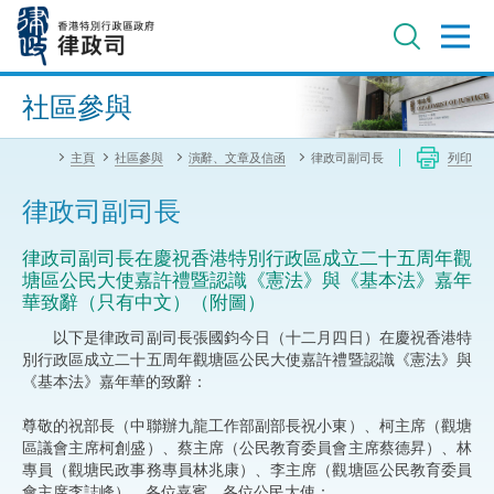
跳
至
主
內
進階搜尋
容
社區參與
主頁
社區參與
演辭、文章及信函
律政司副司長
列印
律政司副司長
律政司副司長在慶祝香港特別行政區成立二十五周年觀
塘區公民大使嘉許禮暨認識《憲法》與《基本法》嘉年
華致辭（只有中文）（附圖）
以下是律政司副司長張國鈞今日（十二月四日）在慶祝香港特
別行政區成立二十五周年觀塘區公民大使嘉許禮暨認識《憲法》與
《基本法》嘉年華的致辭：
尊敬的祝部長（中聯辦九龍工作部副部長祝小東）、柯主席（觀塘
區議會主席柯創盛）、蔡主席（公民教育委員會主席蔡德昇）、林
專員（觀塘民政事務專員林兆康）、李主席（觀塘區公民教育委員
會主席李誌峰）、各位嘉賓、各位公民大使：