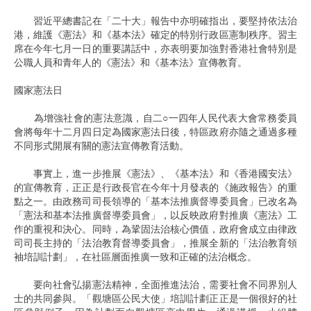
習近平總書記在「二十大」報告中亦明確指出，要堅持依法治
港，維護《憲法》和《基本法》確定的特別行政區憲制秩序。習主
席在今年七月一日的重要講話中，亦表明要加強對香港社會特別是
公職人員和青年人的《憲法》和《基本法》宣傳教育。
國家憲法日
為增強社會的憲法意識，自二○一四年人民代表大會常務委員
會將每年十二月四日定為國家憲法日後，特區政府亦隨之通過多種
不同形式開展有關的憲法宣傳教育活動。
事實上，進一步推展《憲法》、《基本法》和《香港國安法》
的宣傳教育，正正是行政長官在今年十月發表的《施政報告》的重
點之一。由政務司司長領導的「基本法推廣督導委員會」已改名為
「憲法和基本法推廣督導委員會」，以反映政府對推廣《憲法》工
作的重視和決心。同時，為鞏固法治核心價值，政府會成立由律政
司司長主持的「法治教育督導委員會」，推展全新的「法治教育領
袖培訓計劃」，在社區層面推廣一致和正確的法治概念。
要向社會弘揚憲法精神，全面推進法治，需要社會不同界別人
士的共同參與。「觀塘區公民大使」培訓計劃正正是一個很好的社