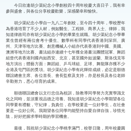
今日欣逢胡少渠紀念小學創校四十周年校慶大喜日子，我有幸
參與盛會，與各位分享校慶歡樂，深感榮幸和愉快。
胡少渠紀念小學自一九八二年創校，至今四十周年，學校歷年
為香港培育了不少人材，例如醫生、工程師、商界人士、律師，我
知道律政司亦有胡少渠紀念小學的畢業生就職。胡少渠紀念小學畢
業生曾經有兩位會考十優生、數學科有同學代表香港到深圳、廣
州、天津等地方比賽、創意機械人小組亦代表香港到中國、美國、
澳洲等地方比賽、書法組亦連續十七年獲全港書法團體冠軍、舞蹈
組曾代表香港到國內如西安、北京，甚至國外如波蘭、斯洛伐克等
地方演出；體藝方面：舞蹈組、乒乓球組、足球、舞龍隊亦獲不少
全港及屯門區的獎項。胡少渠紀念小學有此輝煌成績，必定是順德
聯誼總會主席、各位首長、會長監察及支持，亦是校長及各位老師
辛勤努力，悉心培育的成果。
順德聯誼總會以文行忠信為校訓，除教導同學努力充實學識文
化之同時，並須重視品德之培養。我知道胡少渠紀念小學期望各位
同學要有禮貌，守紀律，負責任，在學校要是一位好學生，在社會
要是一位好公民。我期望各位同學均能堅持自愛自律自強，珍惜光
陰，好好把握求學時期的學習機會。
最後，我祝胡少渠紀念小學桃李滿門，校譽日隆，周年校慶圓