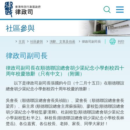
跳
至
主
內
進階搜尋
容
社區參與
主頁
社區參與
演辭、文章及信函
律政司副司長
列印
律政司副司長
律政司副司長在順德聯誼總會胡少渠紀念小學創校四十
周年校慶致辭（只有中文）（附圖）
以下是律政司副司長張國鈞今日（十二月十五日）在順德聯誼
總會胡少渠紀念小學創校四十周年校慶的致辭：
吳會長（順德聯誼總會會長吳禎貽）、梁會長（順德聯誼總會會長
梁昇）、蘇主席 (順德聯誼總會主席蘇振顯)、廖校監(順德聯誼總會
胡少渠紀念小學校監廖漢輝)、杜副校監(順德聯誼總會胡少渠紀念
小學副校監杜半之)、林校長(順德聯誼總會胡少渠紀念小學校長林
楚岳)、各位嘉賓、各位校長、老師、家長、同學大家好！