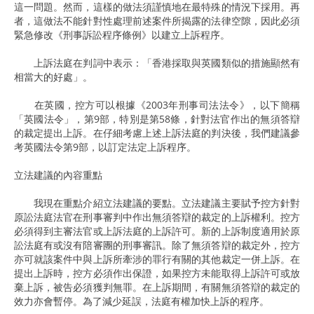
這一問題。然而，這樣的做法須謹慎地在最特殊的情況下採用。再
者，這做法不能針對性處理前述案件所揭露的法律空隙，因此必須
緊急修改《刑事訴訟程序條例》以建立上訴程序。
上訴法庭在判詞中表示：「香港採取與英國類似的措施顯然有
相當大的好處」。
在英國，控方可以根據《2003年刑事司法法令》，以下簡稱
「英國法令」，第9部，特別是第58條，針對法官作出的無須答辯
的裁定提出上訴。在仔細考慮上述上訴法庭的判決後，我們建議參
考英國法令第9部，以訂定法定上訴程序。
立法建議的內容重點
我現在重點介紹立法建議的要點。立法建議主要賦予控方針對
原訟法庭法官在刑事審判中作出無須答辯的裁定的上訴權利。控方
必須得到主審法官或上訴法庭的上訴許可。新的上訴制度適用於原
訟法庭有或沒有陪審團的刑事審訊。除了無須答辯的裁定外，控方
亦可就該案件中與上訴所牽涉的罪行有關的其他裁定一併上訴。在
提出上訴時，控方必須作出保證，如果控方未能取得上訴許可或放
棄上訴，被告必須獲判無罪。在上訴期間，有關無須答辯的裁定的
效力亦會暫停。為了減少延誤，法庭有權加快上訴的程序。