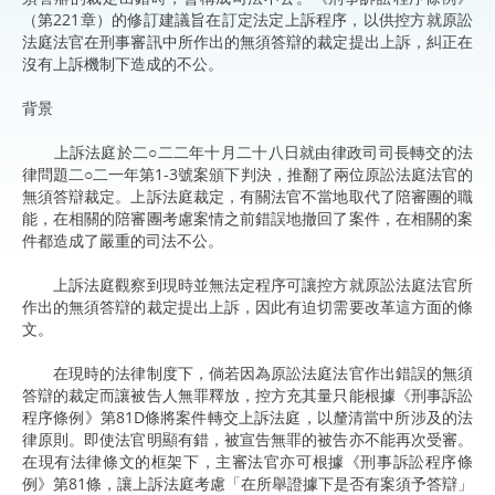
（第221章）的修訂建議旨在訂定法定上訴程序，以供控方就原訟
法庭法官在刑事審訊中所作出的無須答辯的裁定提出上訴，糾正在
沒有上訴機制下造成的不公。
背景
上訴法庭於二○二二年十月二十八日就由律政司司長轉交的法
律問題二○二一年第1-3號案頒下判決，推翻了兩位原訟法庭法官的
無須答辯裁定。上訴法庭裁定，有關法官不當地取代了陪審團的職
能，在相關的陪審團考慮案情之前錯誤地撤回了案件，在相關的案
件都造成了嚴重的司法不公。
上訴法庭觀察到現時並無法定程序可讓控方就原訟法庭法官所
作出的無須答辯的裁定提出上訴，因此有迫切需要改革這方面的條
文。
在現時的法律制度下，倘若因為原訟法庭法官作出錯誤的無須
答辯的裁定而讓被告人無罪釋放，控方充其量只能根據《刑事訴訟
程序條例》第81D條將案件轉交上訴法庭，以釐清當中所涉及的法
律原則。即使法官明顯有錯，被宣告無罪的被告亦不能再次受審。
在現有法律條文的框架下，主審法官亦可根據《刑事訴訟程序條
例》第81條，讓上訴法庭考慮「在所舉證據下是否有案須予答辯」