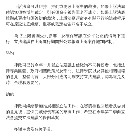
上訴法庭可以維持、推翻或更改上訴中的裁決。如果上訴法庭
確認無須答辯的裁定，則必須命令被告罪名不成立。如果上訴法庭
推翻或更改無須答辯的裁決，上訴法庭須命令有關罪行的法律程序
可在原訟法庭繼續、重審或裁定被告罪名不成立。
為防止陪審團受到影響，及確保審訊在公平公正的情況下進
行，立法建議在上訴進行期間對公眾報道上訴案件施加限制。
諮詢
律政司已於今年一月就立法建議去信徵詢不同持份者，包括法
律專業團體、政府相關政策局及部門、法律學院以及其他相關組織
的意見。整體而言，大部分回應者明確支持立法建議，認為這是及
時、合理和必要的。
總結
律政司繼續積極推展相關立法工作，在審慎檢視回應者及委員
的意見後，盡快完成條例草案的草擬工作，希望在今年第二季向立
法會提交立法建議的條例草案。
多謝主席及各位委員。