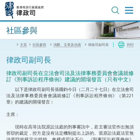
跳
至
主
內
進階搜尋
容
社區參與
主頁
社區參與
演辭、文章及信函
律政司副司長
列印
律政司副司長
律政司副司長在立法會司法及法律事務委員會會議就修
訂《刑事訴訟程序條例》建議的開場發言（只有中文）
以下是律政司副司長張國鈞今日（二月二十七日）在立法會司
法及法律事務委員會會議就修訂《刑事訴訟程序條例》（第221
章）的建議的開場發言︰
主席：
現時在高等法院原訟法庭的刑事審訊中，若主審法官作出無須
答辯的裁定，控方是沒有法定機制提出上訴的。當原訟法庭法官無
須答辯的裁定出錯時，會構成司法不公。《刑事訴訟程序條例》