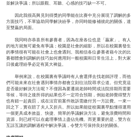
並解決爭議；所以眼觀、耳聽、心感的技巧缺一不可。
因此我很高興見到得獎的同學能在比賽中充分展現了調解的多
方面技巧，不單協助同學解決紛爭，亦同時能修補彼此的關係，達
至雙贏的局面。
我同時亦恭喜所有參賽者，因為在座各位也是「贏家」。有人
的地方就無可避免有爭議；校園是社會的縮影，所以在校園裏發生
的事情很有可能在社會上也會遇到。我相信各位參賽者藉今次的比
賽都體會到調解的技巧如何應用到一般校園和日常生活上，對大家
日後處理紛爭必定有莫大裨益。
舉例來說，在校園裏有爭議時有人會選擇去找老師評理，而他
們可能未來在社會遇到事情亦都會立刻往法院尋求公道。但究竟這
是否最好解決方法呢？不僅因為要遷就老師時間或法院排期而需要
等候，等待之後所得的結果也不一定符合預期，例如老師覺得雙方
也有錯一起責罰，或在法官前案件敗訴需繳付另一方訟費。一來一
回之下，實在賠了夫人又折兵。所以如果能從校園裏早點懂得運用
一個更具成本效益、快捷、簡單的爭議解決方法，避免浪費時間和
資源，則已經可以在處理事情上盡佔先機。而更重要的是，雙方在
互諒互讓的調解過程中解決爭議，令雙方可保持良好的關係。