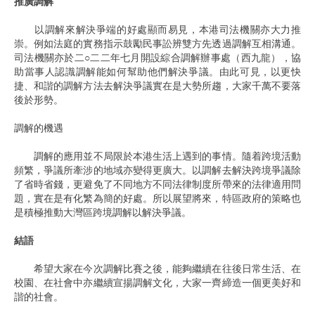
推廣調解
以調解來解決爭端的好處顯而易見，本港司法機關亦大力推
崇。例如法庭的實務指示鼓勵民事訟辨雙方先透過調解互相溝通。
司法機關亦於二○二二年七月開設綜合調解辦事處（西九龍），協
助當事人認識調解能如何幫助他們解決爭議。由此可見，以更快
捷、和諧的調解方法去解決爭議實在是大勢所趨，大家千萬不要落
後於形勢。
調解的機遇
調解的應用並不局限於本港生活上遇到的事情。隨着跨境活動
頻繁，爭議所牽涉的地域亦變得更廣大。以調解去解決跨境爭議除
了省時省錢，更避免了不同地方不同法律制度所帶來的法律適用問
題，實在是有化繁為簡的好處。所以展望將來，特區政府的策略也
是積極推動大灣區跨境調解以解決爭議。
結語
希望大家在今次調解比賽之後，能夠繼續在往後日常生活、在
校園、在社會中亦繼續宣揚調解文化，大家一齊締造一個更美好和
諧的社會。