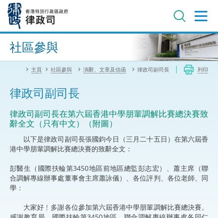
跳
至
主
內
進階搜尋
容
社區參與
主頁
社區參與
演辭、文章及信函
律政司副司長
列印
律政司副司長
律政司副司長在第六屆香港中學朋輩調解比賽總決賽致
辭全文（只有中文）（附圖）
以下是律政司副司長張國鈞今日（三月二十五日）在第六屆香
港中學朋輩調解比賽總決賽的致辭全文：
彭醫生（國際扶輪第3450地區前地區總監彭志宏）、蕭主席（聯
合調解專線辦事處董事會主席蕭詠儀）、各位評判、各位老師、同
學：
大家好﹗多謝各位參加第六屆香港中學朋輩調解比賽總決賽。
感謝教育局、國際扶輪第3450地區、聯合調解專線辦事處各同仁