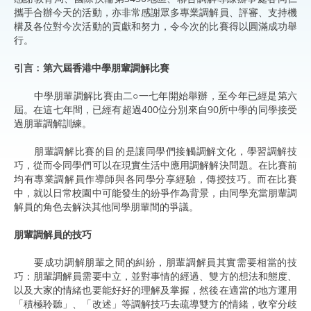
攜手合辦今天的活動，亦非常感謝眾多專業調解員、評審、支持機
構及各位對今次活動的貢獻和努力，令今次的比賽得以圓滿成功舉
行。
引言﹕第六屆香港中學朋輩調解比賽
中學朋輩調解比賽由二○一七年開始舉辦，至今年已經是第六
屆。在這七年間，已經有超過400位分別來自90所中學的同學接受
過朋輩調解訓練。
朋輩調解比賽的目的是讓同學們接觸調解文化，學習調解技
巧，從而令同學們可以在現實生活中應用調解解決問題。在比賽前
均有專業調解員作導師與各同學分享經驗，傳授技巧。而在比賽
中，就以日常校園中可能發生的紛爭作為背景，由同學充當朋輩調
解員的角色去解決其他同學朋輩間的爭議。
朋輩調解員的技巧
要成功調解朋輩之間的糾紛，朋輩調解員其實需要相當的技
巧：朋輩調解員需要中立，並對事情的經過、雙方的想法和態度、
以及大家的情緒也要能好好的理解及掌握，然後在適當的地方運用
「積極聆聽」、「改述」等調解技巧去疏導雙方的情緒，收窄分歧