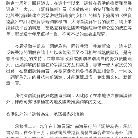
踏進十周年。回顧過去，在這十年以來，調解在香港的推廣和發展
邁進了一大步。《調解條例》及《道歉條例》的制訂和落實、《內
地與香港關於建立更緊密經貿關係的安排》的框架下簽署的《投資
協議》中訂明投資爭端調解機制、大灣區調解平台的設立、網上爭
議解決平台的籌建，當然還有最近國際調解院籌備辦公室的成立等
等，都是這十年來值得一提、不可不提的重要里程碑。
今屆活動主題為「調解為先：同行共濟 共繪新篇」。這主題
反映香港的調解在這十年以來能發展至今日相對成熟的階段，是有
賴各個界別的支持，並非單靠政府或個別界別獨自的努力便能達
到。正如調解的精髓在於爭議雙方互相溝通，尋求一條大家接受的
出路，在整個調解而言，亦很需要依賴各行各業互相合作、一同以
「調解為先」的目標向前邁進，才能匯流成海，創出新文化、新篇
章一頁。
我們深信調解的好處無遠弗屆，因此除了在本地致力推廣調解
外，律政司亦很積極在內地及國際推廣調解的文化。
香港以外的「調解為先」承諾書系列活動
承接着二○一九年在上海及深圳前海舉行的「調解為先」承諾
書活動，在今年三月，律政司與香港貿易發展局合辦首個海外「調