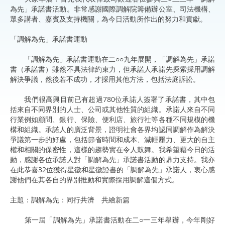
為先」承諾書活動。非常感謝國際調解院籌備辦公室、司法機構、
眾多講者、嘉賓及支持機關，為今日活動所作出的努力和貢獻。
「調解為先」承諾書運動
「調解為先」承諾書運動在二○○九年展開，「調解為先」承諾
書（承諾書）雖然不具法律約束力，但承諾人承諾先探索採用調解
解決爭議，然後若不成功，才採用其他方法，包括法庭訴訟。
我們很高興目前已有超過780位承諾人簽署了承諾書，其中包
括來自不同界別的人士、公司或其他性質的組織。承諾人來自不同
行業例如顧問、銀行、保險、便利店、旅行社等各種不同規模的機
構和組織。承諾人的廣泛背景，證明社會各界均認同調解作為解決
爭議第一步的好處，包括節省時間和成本、減輕壓力、更大的自主
權和相關的保密性，這樣的趨勢實在令人鼓舞。我希望藉今日的活
動，感謝各位承諾人對「調解為先」承諾書活動的鼎力支持。我亦
在此恭喜32位獲得星徽和星徽證書的「調解為先」承諾人，衷心感
謝他們在其各自的界別推動和實際採用調解這個方式。
主題：調解為先：同行共濟 共繪新篇
第一屆「調解為先」承諾書活動在二○一三年舉辦，今年剛好