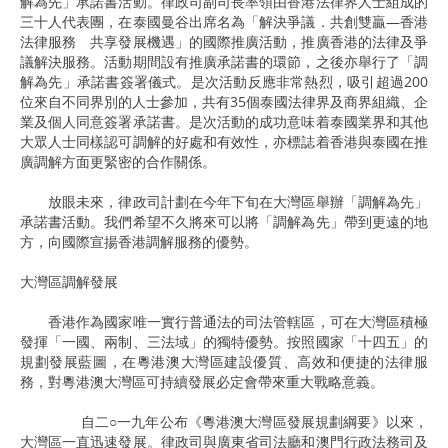
解為先」承諾書活動。律政司副司長率領由香港法律界人士組成的
三十人代表團，在泰國曼谷出席名為「解決爭議．共創雙贏—香港
法律服務 共享發展機遇」的國際推廣活動，推廣香港的法律及爭
議解決服務。活動期間設有推廣承諾書的環節，之後亦舉行了「調
解為先」承諾書簽署儀式。是次活動反應非常熱烈，吸引超過200
位來自不同界別的人士參加，共有35個泰國法律界及商界組織、企
業及個人同意簽署承諾書。是次活動的成功意味着泰國業界和其他
大眾人士同樣認可調解的好處和有效性，亦標誌着香港與泰國在推
廣調解方面更緊密的合作關係。
放眼未來，律政司計劃在今年下旬在大灣區舉辦「調解為先」
承諾書活動。我們希望不久將來可以將「調解為先」帶到更遠的地
方，向國際宣揚香港調解服務的優勢。
大灣區調解發展
香港作為國家唯一實行普通法的司法管轄區，可在大灣區積極
發揮「一國、兩制、三法域」的獨特優勢。按照國家「十四五」的
規劃發展藍圖，在粵港澳大灣區建設優質、高效和便捷的法律服
務，對粵港澳大灣區可持續發展必定會帶來重大戰略意義。
自二○一九年公布《粵港澳大灣區發展規劃綱要》以來，
大灣區一直迅速發展。律政司與廣東省司法廳和澳門行政法務司及