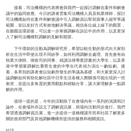
接着，司法機構的代表將會與我們一起探討調解在案件和解會
議中的協同效應。今日的講者雲集司法機構人員及執業律師，探討
司法機構如何在案件和解會議中引入調解員以幫助當事人縮窄爭議
範圍，並以友好方式有效地解決爭議，相信各位線上線下的觀眾，
在聽罷這環節後，可以進一步掌握調解在訴訟中的作用，以及更深
入了解司法機構對調解的見解和期望。
下午環節的活動為調解研究所，希望以較生動的形式向大家剖
析在生活中即使出現不同紛爭，如何利用調解去處理。首先會有由
執業大律師、律政司的同事、就讀法律專業證書的大學生，以及香
港中學朋輩調解比賽舊生會的中學生代表傾力演出一齣短劇。接
着，各界別的講者會以短劇所發生的爭議為基礎，和大家更深入討
論調解如何有助化解社區中日常生活各種人際關係可能出現的一些
衝突，並提出多角度的實用觀點和經驗分享，讓大家理解多一點調
解的作用。
值得一提的是，今年的活動除了在會場內有一系列的演講和討
論外，在會場外亦設立了調解資訊展，與場內活動同步進行。我們
希望透過調解資訊展，進一步提供一道橋樑讓市民和社區了解更多
關於政府部門及其他調解機構所提供的服務和相關資訊。
結語