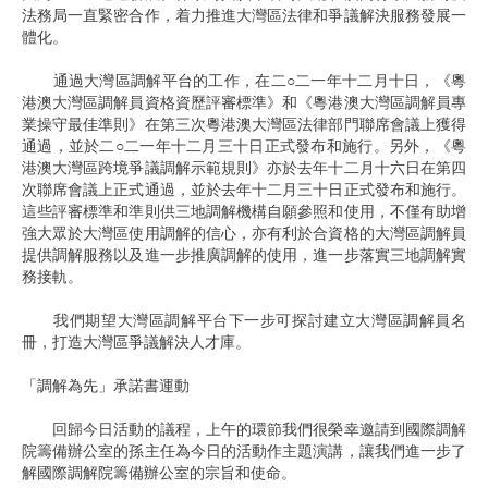
法務局一直緊密合作，着力推進大灣區法律和爭議解決服務發展一
體化。
通過大灣區調解平台的工作，在二○二一年十二月十日，《粵
港澳大灣區調解員資格資歷評審標準》和《粵港澳大灣區調解員專
業操守最佳準則》在第三次粵港澳大灣區法律部門聯席會議上獲得
通過，並於二○二一年十二月三十日正式發布和施行。另外，《粵
港澳大灣區跨境爭議調解示範規則》亦於去年十二月十六日在第四
次聯席會議上正式通過，並於去年十二月三十日正式發布和施行。
這些評審標準和準則供三地調解機構自願參照和使用，不僅有助增
強大眾於大灣區使用調解的信心，亦有利於合資格的大灣區調解員
提供調解服務以及進一步推廣調解的使用，進一步落實三地調解實
務接軌。
我們期望大灣區調解平台下一步可探討建立大灣區調解員名
冊，打造大灣區爭議解決人才庫。
「調解為先」承諾書運動
回歸今日活動的議程，上午的環節我們很榮幸邀請到國際調解
院籌備辦公室的孫主任為今日的活動作主題演講，讓我們進一步了
解國際調解院籌備辦公室的宗旨和使命。