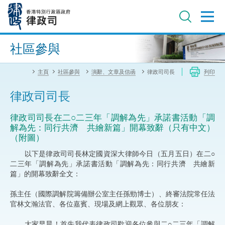
跳
至
主
內
進階搜尋
容
社區參與
主頁
社區參與
演辭、文章及信函
律政司司長
列印
律政司司長
律政司司長在二○二三年「調解為先」承諾書活動「調
解為先：同行共濟 共繪新篇」開幕致辭（只有中文）
（附圖）
以下是律政司司長林定國資深大律師今日（五月五日）在二○
二三年「調解為先」承諾書活動「調解為先：同行共濟 共繪新
篇」的開幕致辭全文：
孫主任（國際調解院籌備辦公室主任孫勁博士）、終審法院常任法
官林文瀚法官、各位嘉賓、現場及網上觀眾、各位朋友：
大家早晨！首先我代表律政司歡迎各位參與二○二三年「調解