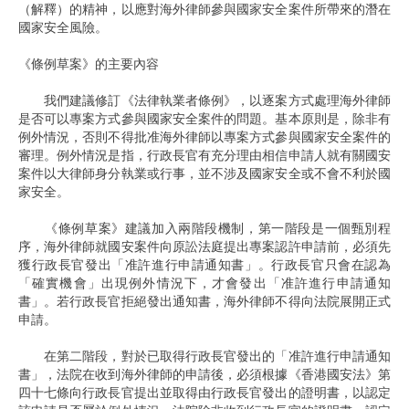
（解釋）的精神，以應對海外律師參與國家安全案件所帶來的潛在
國家安全風險。
《條例草案》的主要內容
我們建議修訂《法律執業者條例》，以逐案方式處理海外律師
是否可以專案方式參與國家安全案件的問題。基本原則是，除非有
例外情況，否則不得批准海外律師以專案方式參與國家安全案件的
審理。例外情況是指，行政長官有充分理由相信申請人就有關國安
案件以大律師身分執業或行事，並不涉及國家安全或不會不利於國
家安全。
《條例草案》建議加入兩階段機制，第一階段是一個甄別程
序，海外律師就國安案件向原訟法庭提出專案認許申請前，必須先
獲行政長官發出「准許進行申請通知書」。行政長官只會在認為
「確實機會」出現例外情況下，才會發出「准許進行申請通知
書」。若行政長官拒絕發出通知書，海外律師不得向法院展開正式
申請。
在第二階段，對於已取得行政長官發出的「准許進行申請通知
書」，法院在收到海外律師的申請後，必須根據《香港國安法》第
四十七條向行政長官提出並取得由行政長官發出的證明書，以認定