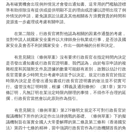
為有確實機會出現例外情況才會發出通知書。這常用的門檻驗證標
準有助排除沒有提供或提供明顯不足的理由或證據以證明出現了例
外情況的申請，避免讓原訟法庭及其他相關各方浪費寶貴的時間和
資源進一步處理或考慮有關申請。
在第二階段，行政長官將對他認為相關的因素作通盤的考慮，
並對申請人就國家安全案件以大律師身分執業或行事，是否涉及國
家安全及會否不利於國家安全，作出一個終極的分析和決定。
有意見關注《條例草案》沒有要求行政長官在指定時間內決定
是否發出通知書或行政長官證明書。我們認為，由於每宗申請的複
雜程度和其隨附文件及證據的數量可能頗有差別，故難以估計行政
長官需要多少時間充分考慮申請並予以決定。規定行政長官於指定
時限內決定是否發出通知書或行政長官證明書的做法並不切實可
行。儘管沒有訂明時限，根據《釋義及通則條例》（第1章）第70
條訂明，凡無訂明在某法定時限內辦理的事情，不得作不合理的延
擱，行政長官當然會以此原則作為指引。
有意見關注《條例草案》第27F條明文規定不可對行政長官於
擬議機制下所作的決定作出法律挑戰的基礎。《條例草案》下的擬
議機制旨在落實全國人大常委解釋的第二條及第三條和《香港國安
法》第四十七條的精神，當中強調行政長官作為行政機關首長的角