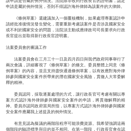
該申請是否屬於例外情況。法院除非收到行政長官的證明書，認定
申請是屬於例外情況，否則不得認許海外律師為該案件的大律師。
《條例草案》還建議加入一個覆核機制，如果處理專案認許申
請經批准後情況發生變化，需要重新考慮該案件是否涉及國家安全
或不利於國家安全的問題，法院須主動或應律政司司長要求向行政
長官提出並取得新行政長官證明書。
法案委員會的審議工作
法案委員會在三月三十一日及四月四日與我們政府同事舉行了
兩次會議，詳細審視了《條例草案》的條文。委員整體上同意《條
例草案》的內容，並且支持盡快通過條例草案，以有效應對海外律
師參與國家安全案件所帶來的潛在國家安全風險，貫徹人大常委解
釋的精神。
委員認同，採取逐案處理的方式，讓行政長官可考慮有關以專
案方式認許海外律師參與國家安全案件的申請，將貫徹解釋的精
神。委員亦認同政府當局所指，以專案方式認許海外律師參與國家
安全案件應屬我上述提及的例外情況。
有意見認為擬議的兩階段程序可能浪費資源。我希望強調這兩
個階段的驗證標準與目的並不相同。在第一階段，行政長官會在認