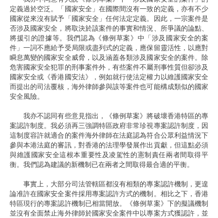
定義過於空泛。「國家安全」在國際間沒有一致的定義，亦有不少
國家從來沒有賦予「國家安全」任何法定定義。因此，一宗案件是
否涉及國家安全，將取決於該案件的事實和情況、所爭議的論點、
將援引的證據等。我們認為《條例草案》中「涉及國家安全的案
件」一詞不應給予受局限或盡列式的定義，應保留靈活性，以應對
瞬息萬變的國家安全威脅，以及涵蓋各類涉及國家安全的案件。除
危害國家安全犯罪的刑事案件外，有些案件不屬刑事性質但卻涉及
國家安全或《香港國安法》，例如就行使法定權力以維護國家安全
而提出的司法覆核，海外律師參與該等案件也可能構成類似的國家
安全風險。
我亦不認同有些意見指出，《條例草案》將破壞香港特區的專
案認許制度。我必須再三強調特區政府非常珍視專案認許制度，因
這制度容許就適合的案件海外律師在法庭認為符合公眾利益情況下
參與本港法庭的審訊，對香港的法理學發展作出貢獻，但這點必須
與維護國家安全這根本重要性及凌駕性的憲制責任兩者間取得平
衡。我們認為建議的新機制已在兩者之間取得最合適的平衡。
事實上，大部分司法管轄區都沒有相類的專案認許機制，更遑
論准許在國家安全案件採用專案認許方式的機制。相比之下，香港
特區現行的專案認許機制已相當開放。《條例草案》下的擬議機制
並沒有全面禁止海外律師於國家安全案件中以專案方式獲認許，並