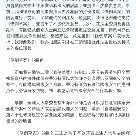
員會就條文作出詳細審議和深入的討論，並提出不少寶貴意見。早
前，我和律政司的同事與法律界及相關的持份者就《條例草案》的
內容進行了交流，了解他們的關注及回應提問。我很感謝他們支持
《條例草案》，並提出了不少寶貴意見。另外，在法案委員會審議
期間，有團體及個別人士向立法會秘書處提交意見書，律政司亦已
就相關意見作出回應。整體來說，意見書對《條例草案》表示支
持，我謹此致謝。我亦很感謝剛才在二讀階段就此法案提出支持意
見的各位議員。
《條例草案》的目的
正如我在動議二讀《條例草案》時指出，不具有香港特區全面
執業資格的海外律師在香港特區以大律師身分處理涉及國家安全的
案件，可能構成國家安全風險。香港特區負有維護國家安全的憲制
責任，必須有效防範、制止和懲治危害國家安全的行為和活動。
早前，全國人大常委會指出海外律師是否可以擔任危害國家安
全犯罪案件的辯護人或者訴訟代理人的問題，屬於《香港國安法》
第四十七條所規定的需要認定的問題，應當取得行政長官根據該條
發出的證明書。
《條例草案》的目的正正是為了有效落實上述人大常委解釋