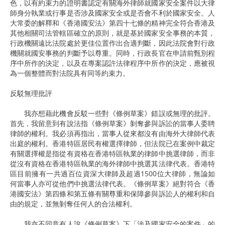
色，以有約束力的證明書認定有關海外律師就國家安全案件以大律
師身分執業或行事是否涉及國家安全或是否會不利於國家安全。人
大常委的解釋和《香港國安法》第四十七條的精神完全符合香港及
其他相關司法管轄區確立的原則，就是基於國家安全事務的本質，
行政機關遠比法院處於更佳位置作出合適判斷，因此法院會對行政
機關就國安事務的判斷予以尊重。同時，行政長官在申請前甄別程
序中所作的決定，以及在專案認許法律程序中所作的決定，應被視
為一個整體而對法院具有同等約束力。
反駁無理批評
我亦想藉此機會反駁一些對《條例草案》錯誤或無理的批評。
首先，我留意到有說法指《條例草案》剝奪參與訴訟的當事人委聘
律師的權利。我必須再指出，當事人從來都沒有由海外大律師代表
出庭的權利。香港特區居民有權選擇律師，但法院已在案例中裁定
有關選擇權是指從有資格在香港特區執業的律師中挑選律師，而非
從沒有資格在香港特區執業的海外律師中挑選其法律代表。香港特
區目前擁有一共過百位資深大律師及超過1500位大律師，無論如
何當事人亦可從他們中挑選法律代表。《條例草案》絕對符合《香
港國安法》第四條和第五條有關尊重和保障參與訴訟人的權利和自
由的規定，並無剝奪任何人的合法權利。
我亦不同意有人說《條例草案》下「涉及國家安全的案件」的