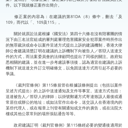
件。以下我就修正案作出簡介。
修正案的內容為：在建議的第81DA（8）條中，刪去「及
109」而代以「、109及115」。
關於就原訟法庭根據《國安法》第四十六條在沒有陪審團的情
況下由三名法官組成的審判庭審理危害國家安全犯罪案件時所作出
的無罪裁決或命令以案件呈述方式提出上訴的建議機制，香港大律
師公會建議清楚訂明在建議的上訴機制下向被告人／答辯人送達文
件的方式，而法案委員會的法律顧問也提出了同樣的關注。政府知
悉相關的建議，並在進一步考慮該事項後，認為適宜在建議的上訴
機制下就送達文件訂立明確條文，以免因送達方式而引起不必要的
爭議。
《裁判官條例》第115條規管在根據該條例提出（包括以案件
呈述方式提出）的上訴中送達通知及文件等事宜。送達方式包括：
送達被告人／答辯人的律師；以掛號郵遞方式寄達致該人最後或通
常居住或辦公的地址；或如法官作出命令，送交該人在香港境內的
某些代理人，或在報章上刊登有關通知或文件的廣告，或在法院大
樓或其他公眾常到的場所張貼通告等等。
政府建議訂明《裁判官條例》第115條經必要的變通後適用於