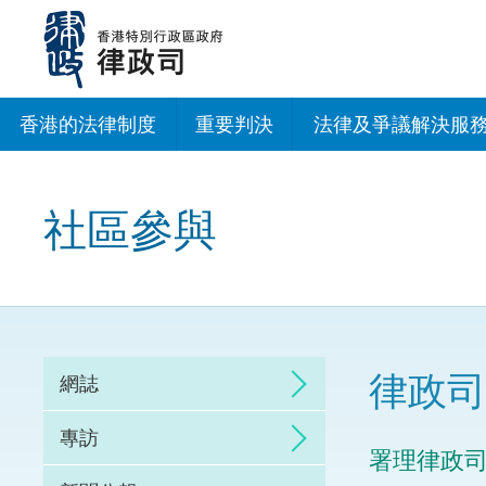
跳
至
主
內
容
香港的法律制度
重要判決
法律及爭議解決服
法治建設辦公室
社區參與
香港專業服務出海
調解
仲裁
律政司
網誌
訴訟
專訪
署理律政司
網上爭議解決及法