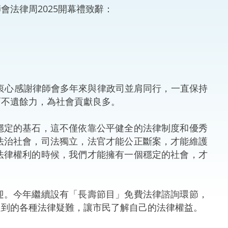
法律周2025開幕禮致辭：
法律
ng Việt (越南語)
維護
刑事
衷心感謝律師會多年來與律政司並肩同行，一直保持
相互
面不遺餘力，為社會貢獻良多。
一般
定的基石，這不僅依靠公平健全的法律制度和優秀
法治社會，司法獨立，法官才能公正斷案，才能維護
法律權利的時候，我們才能擁有一個穩定的社會，才
。今年繼續設有「長壽節目」免費法律諮詢環節，
遇到的各種法律疑難，讓市民了解自己的法律權益。