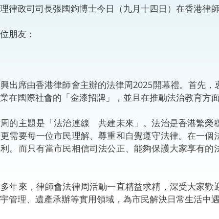
律政司司長張國鈞博士今日（九月十四日）在香港律師會
“一帶一路”建設
計劃
Tiế
位朋友：
粵港澳大灣區
出席由香港律師會主辦的法律周2025開幕禮。首先，
決服務中心
業在國際社會的「金漆招牌」，並且在推動法治教育方
的主題是「法治連線 共建未來」。法治是香港繁榮穩
，更需要每一位市民理解、尊重和自覺遵守法律。在一個
權利。而只有當市民相信司法公正、能夠保護大家享有的
年來，律師會法律周活動一直精益求精，深受大家歡迎
宇管理、遺產承辦等實用領域，為市民解決日常生活中