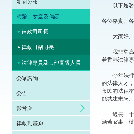
新聞公報
以下是署理
體育爭議解決先導
演辭、文章及信函
各位嘉賓、各
能力建設
律政司司長
大家好。
法律樞紐
律政司副司長
我非常高興
促成交易和爭議解
着香港法律專
法律專員及其他高級人員
今年法律周
公眾諮詢
的法律人才
市民的法律
公告
能共建未來。
影音廊
過去三十多
涵蓋家事、樓
律政動畫廊