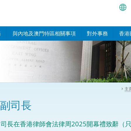
繁
简
務
與內地及澳門特區相關事項
對外事務
香港
EN
與內地的安排
國際政府機構在香
我們
處或運作
Bah
平台
香港與內地相互認可和執行民
我們
商事案件判決的安排
多邊協定
हिन्
我們
नेप
關於建立更緊密經貿關係的安
其他協定
主
排
ਪੰਜ
我們
目
副司長
Tag
與內地有關的項目及合作安排
我們的
ภาษ
與澳門特區的安排
司長在香港律師會法律周2025開幕禮致辭（只
律科技
我們的