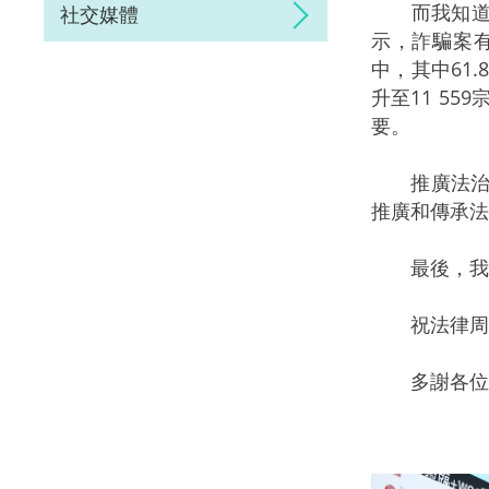
而我知道今
社交媒體
示，詐騙案有4
中，其中61
升至11 5
要。
推廣法治教
推廣和傳承法
最後，我再
祝法律周2
多謝各位