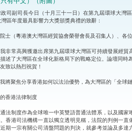
（只有中文）（附圖）
“一帶一路”建設
計劃
Tiế
司副司長今日（十月三十一日）在第九屆環球大灣區
5大灣區年度最具影響力大獎頒獎典禮的致辭：
粵港澳大灣區
院士（粵港澳大灣區經貿協會榮譽會長及召集人）、各
非常高興獲邀出席第九屆環球大灣區可持續發展經貿高
決服務中心
描述了大灣區在全球化新格局下的戰略定位。論壇同時為
友致以熱烈祝賀！
將聚焦分享香港如何以法治優勢，為大灣區的「全球鏈
的香港法律制度
法制度作為全球唯一中英雙語普通法體系，以及國家唯
接。香港司法機構一直以獨立透明見稱，法院的判例一直
會近期一宗有關公司清盤問題的判決，就參考並論及多達