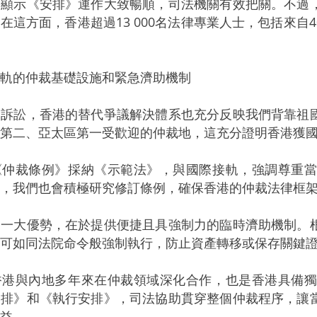
示《安排》運作大致暢順，司法機關有效把關。不過，
在這方面，香港超過13 000名法律專業人士，包括來
軌的仲裁基礎設施和緊急濟助機制
訟，香港的替代爭議解決體系也充分反映我們背靠祖國
第二、亞太區第一受歡迎的仲裁地，這充分證明香港獲
裁條例》採納《示範法》，與國際接軌，強調尊重當
，我們也會積極研究修訂條例，確保香港的仲裁法律框
大優勢，在於提供便捷且具強制力的臨時濟助機制。根
可如同法院命令般強制執行，防止資產轉移或保存關鍵
與內地多年來在仲裁領域深化合作，也是香港具備獨
安排》和《執行安排》，司法協助貫穿整個仲裁程序，讓
益。