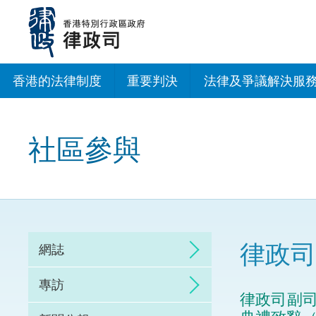
跳
至
主
內
容
香港的法律制度
重要判決
法律及爭議解決服
法治建設辦公室
社區參與
香港專業服務出海
調解
仲裁
律政司
網誌
訴訟
專訪
律政司副司
網上爭議解決及法