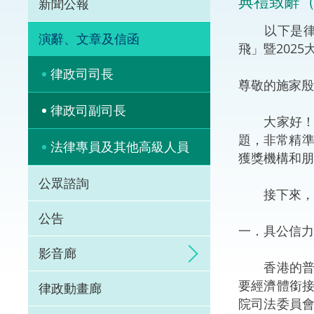
典禮致辭
新聞公報
體育爭議解決先導
以下是律政
演辭、文章及信函
飛」暨202
能力建設
律政司司長
尊敬的施家殷
法律樞紐
律政司副司長
大家好！我
促成交易和爭議解
題，非常精準
法律專員及其他高級人員
獲獎機構和朋
公眾諮詢
接下來，我
公告
一．具公信力
影音廊
香港的普通
要經濟體銜
律政動畫廊
院司法委員