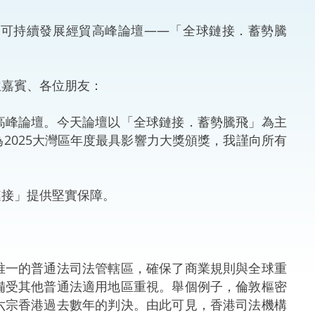
法律
ng Việt (越南語)
可持續發展經貿高峰論壇——「全球鏈接．蓄勢騰
維護
位嘉賓、各位朋友：
刑事
峰論壇。今天論壇以「全球鏈接．蓄勢騰飛」為主
相互
2025大灣區年度最具影響力大獎頒獎，我謹向所有
一般
接」提供堅實保障。
一的普通法司法管轄區，確保了商業規則與全球重
備受其他普通法適用地區重視。舉個例子，倫敦樞密
六宗香港過去數年的判決。由此可見，香港司法機構