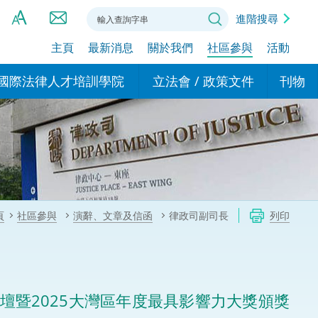
進階搜尋
主頁
最新消息
關於我們
社區參與
活動
A
A
國際法律人才培訓學院
立法會 / 政策文件
刊物
A
港設立辦事
的學院
現行政策措施
基本
asa Indonesia (印尼語)
的專家委員會
政策文件
粵港
दी (印度語)
的辦公室
特別財務委員會
香港
ाली (尼泊爾語)
頁
社區參與
演辭、文章及信函
律政司副司長
列印
ਾਬੀ (旁遮普語)
的培訓課程和能力建設項
民事
alog (他加祿語)
交易
年刊 2024-2025
าไทย (泰語)
壇暨2025大灣區年度最具影響力大獎頒獎
國際
اردو (烏爾都語)
年度回顧 2024-2025