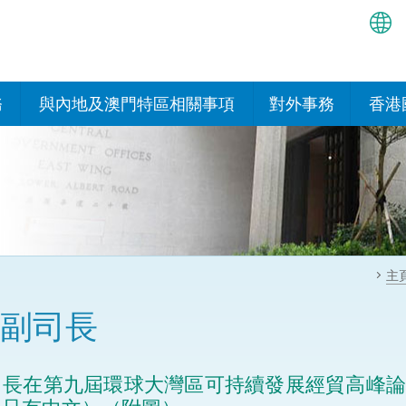
繁
简
務
與內地及澳門特區相關事項
對外事務
香港
EN
與內地的安排
國際政府機構在香
我們
處或運作
Bah
平台
香港與內地相互認可和執行民
我們
商事案件判決的安排
多邊協定
हिन्
我們
नेप
關於建立更緊密經貿關係的安
其他協定
主
排
ਪੰਜ
我們
目
副司長
Tag
與內地有關的項目及合作安排
我們的
ภาษ
與澳門特區的安排
長在第九屆環球大灣區可持續發展經貿高峰論
律科技
我們的