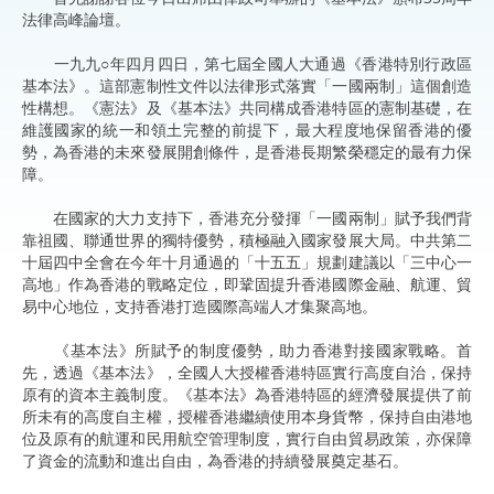
法律高峰論壇。
一九九○年四月四日，第七屆全國人大通過《香港特別行政區
基本法》。這部憲制性文件以法律形式落實「一國兩制」這個創造
性構想。《憲法》及《基本法》共同構成香港特區的憲制基礎，在
維護國家的統一和領土完整的前提下，最大程度地保留香港的優
勢，為香港的未來發展開創條件，是香港長期繁榮穩定的最有力保
障。
在國家的大力支持下，香港充分發揮「一國兩制」賦予我們背
靠祖國、聯通世界的獨特優勢，積極融入國家發展大局。中共第二
十屆四中全會在今年十月通過的「十五五」規劃建議以「三中心一
高地」作為香港的戰略定位，即鞏固提升香港國際金融、航運、貿
易中心地位，支持香港打造國際高端人才集聚高地。
《基本法》所賦予的制度優勢，助力香港對接國家戰略。首
先，透過《基本法》，全國人大授權香港特區實行高度自治，保持
原有的資本主義制度。《基本法》為香港特區的經濟發展提供了前
所未有的高度自主權，授權香港繼續使用本身貨幣，保持自由港地
位及原有的航運和民用航空管理制度，實行自由貿易政策，亦保障
了資金的流動和進出自由，為香港的持續發展奠定基石。