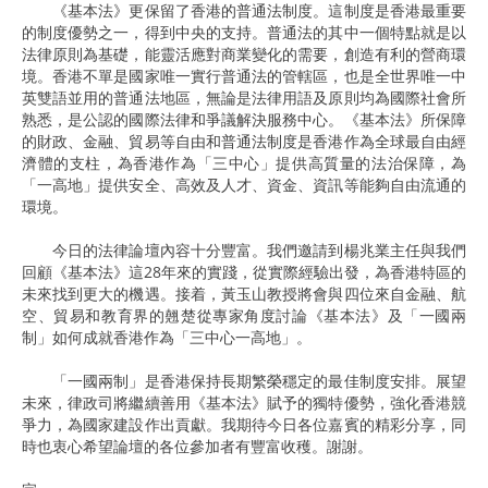
《基本法》更保留了香港的普通法制度。這制度是香港最重要
的制度優勢之一，得到中央的支持。普通法的其中一個特點就是以
法律原則為基礎，能靈活應對商業變化的需要，創造有利的營商環
境。香港不單是國家唯一實行普通法的管轄區，也是全世界唯一中
英雙語並用的普通法地區，無論是法律用語及原則均為國際社會所
熟悉，是公認的國際法律和爭議解決服務中心。《基本法》所保障
的財政、金融、貿易等自由和普通法制度是香港作為全球最自由經
濟體的支柱，為香港作為「三中心」提供高質量的法治保障，為
「一高地」提供安全、高效及人才、資金、資訊等能夠自由流通的
環境。
今日的法律論壇內容十分豐富。我們邀請到楊兆業主任與我們
回顧《基本法》這28年來的實踐，從實際經驗出發，為香港特區的
未來找到更大的機遇。接着，黃玉山教授將會與四位來自金融、航
空、貿易和教育界的翹楚從專家角度討論《基本法》及「一國兩
制」如何成就香港作為「三中心一高地」。
「一國兩制」是香港保持長期繁榮穩定的最佳制度安排。展望
未來，律政司將繼續善用《基本法》賦予的獨特優勢，強化香港競
爭力，為國家建設作出貢獻。我期待今日各位嘉賓的精彩分享，同
時也衷心希望論壇的各位參加者有豐富收穫。謝謝。