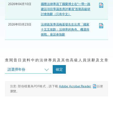
2026年04月10日
國際法律專員丁國榮博士在“一帶一路
建設項目爭議首席評審員”首期高級研
討會致辭（只有中文）
2026年03月23日
法律政策專員梅基發先生出席「國家
十五五規劃：法律界的角色、機遇與
挑戰」座談會致辭
查閱昔日資料中的法律專員及其他高級人員演辭及文章
請選擇年份
確定
注意:
部份檔案為PDF格式，請下載
Adobe Acrobat Reader
以便
瀏覽。