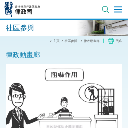
跳
至
主
內
進階搜尋
容
社區參與
主頁
社區參與
律政動畫廊
列印
律政動畫廊