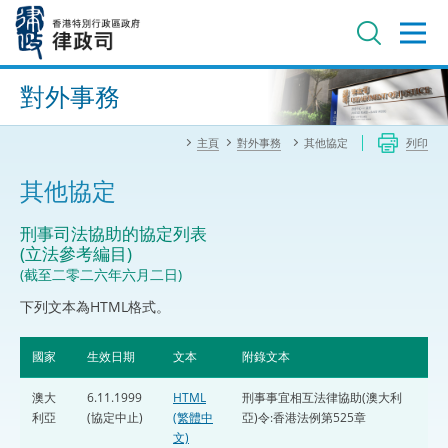
跳
至
主
內
進階搜尋
容
對外事務
主頁
對外事務
其他協定
列印
其他協定
刑事司法協助的協定列表
(立法參考編目)
(截至二零二六年六月二日)
下列文本為HTML格式。
國家
生效日期
文本
附錄文本
澳大
6.11.1999
HTML
刑事事宜相互法律協助(澳大利
利亞
(協定中止)
(繁體中
亞)令:香港法例第525章
文)