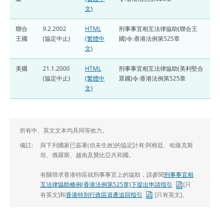
文)
聯合
9.2.2002
HTML
刑事事宜相互法律協助(聯合王
王國
(協定中止)
(繁體中
國)令:香港法例第525章
文)
美國
21.1.2000
HTML
刑事事宜相互法律協助(美利堅合
(協定中止)
(繁體中
眾國)令:香港法例第525章
文)
所有中、英文文本均具同等效力。
備註:
與下列國家已簽署(但未生效)的協定計有:阿根廷、哈薩克斯
坦、俄羅斯、越南及贊比亞共和國。
有關尋求香港特區就刑事事宜上的協助，請參閱
刑事事宜相
互法律協助條例(香港法例第525章)下提出申請指引
[只
有英文]和
香港特別行政區資產追回指引
[只有英文]。