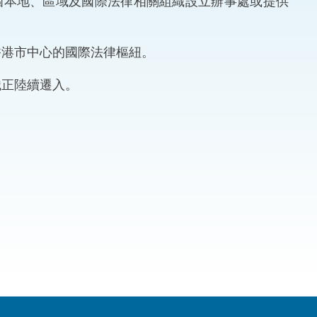
0個本地、區域及國際法律相關組織設立辦事處或提供
法律
ng Việt (越南語)
香港市中心的國際法律樞紐。
維護
織正陸續遷入。
刑事
相互
一般