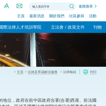
進階搜尋
主頁
最新消息
關於我們
社區參與
活動
A
A
國際法律人才培訓學院
立法會 / 政策文件
刊物
A
港設立辦事
的學院
現行政策措施
基本
asa Indonesia (印尼語)
的專家委員會
政策文件
粵港
दी (印度語)
的辦公室
特別財務委員會
香港
ाली (尼泊爾語)
主頁
法律及爭議解決服務
法律樞紐
列印
ਾਬੀ (旁遮普語)
的培訓課程和能力建設項
民事
alog (他加祿語)
交易
年刊 2024-2025
าไทย (泰語)
地位，政府在前中區政府合署(合署)西座、前法國
國際
اردو (烏爾都語)
年度回顧 2024-2025