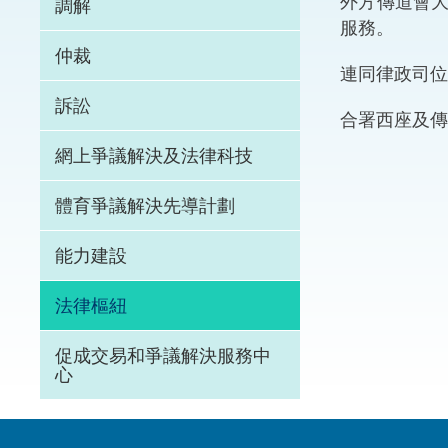
外方傳道會大
調解
服務。
體育爭議解決先導
仲裁
連同律政司位
能力建設
訴訟
合署西座及傳
法律樞紐
網上爭議解決及法律科技
促成交易和爭議解
體育爭議解決先導計劃
能力建設
法律樞紐
促成交易和爭議解決服務中
心