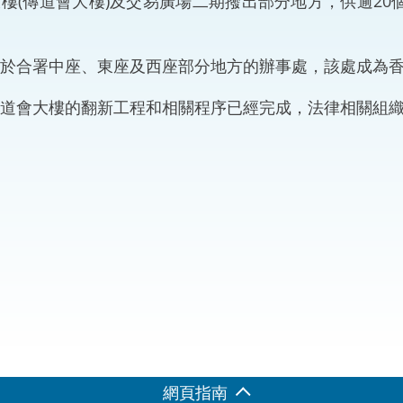
樓(傳道會大樓)及交易廣場二期撥出部分地方，供逾2
“一帶一路”建設
計劃
Tiế
粵港澳大灣區
於合署中座、東座及西座部分地方的辦事處，該處成為
道會大樓的翻新工程和相關程序已經完成，法律相關組
決服務中心
網頁指南