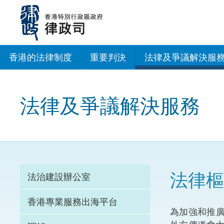
跳
至
主
內
容
香港的法律制度
重要判決
法律及爭議解決服
法治建設辦公室
法律及爭議解決服務
香港專業服務出海
調解
仲裁
法律樞
法治建設辦公室
訴訟
香港專業服務出海平台
為加強和推廣
網上爭議解決及法