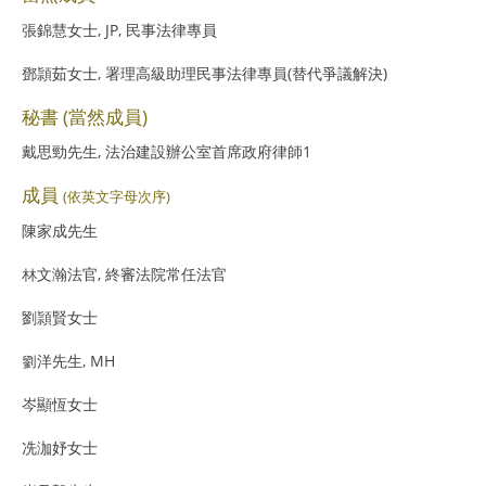
張錦慧女士, JP, 民事法律專員
鄧頴茹女士, 署理高級助理民事法律專員(替代爭議解決)
秘書 (當然成員)
戴思勁先生, 法治建設辦公室首席政府律師1
成員
(依英文字母次序)
陳家成先生
林文瀚法官, 終審法院常任法官
劉頴賢女士
劉洋先生, MH
岑顯恆女士
冼泇妤女士