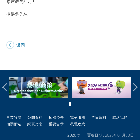
岑君毅先生, JP
楊洪鈞先生
返回
事業發展
公開資料
招標公告
電子服務
昔日資料
聯絡我們
相關網站
網頁指南
重要告示
私隱政策
覆檢日期 : 2026年01月20日
2020 ©