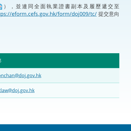
），並連同全面執業證書副本及履歷遞交至
法律
ng Việt (越南語)
tps://eform.cefs.gov.hk/form/doj009/tc/
提交意向
維護
刑事
相互
郵
一般
onchan@doj.gov.hk
xlaw@doj.gov.hk