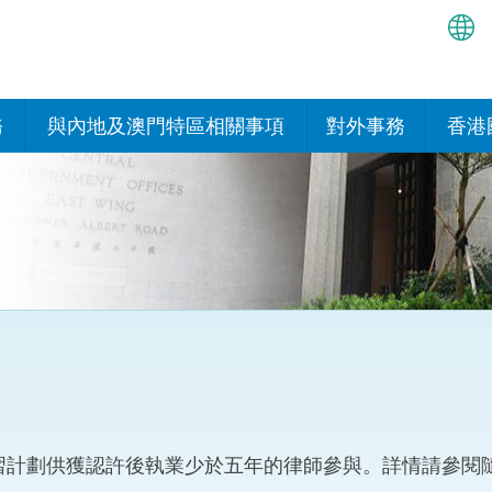
繁
简
務
與內地及澳門特區相關事項
對外事務
香港
EN
與內地的安排
國際政府機構在香
我們
處或運作
Bah
平台
香港與內地相互認可和執行民
我們
商事案件判決的安排
多邊協定
हिन्
我們
नेप
關於建立更緊密經貿關係的安
其他協定
排
ਪੰਜ
我們
目
Tag
與內地有關的項目及合作安排
我們的
ภาษ
與澳門特區的安排
習計劃供獲認許後執業少於五年的律師參與。詳情請參閱
律科技
我們的