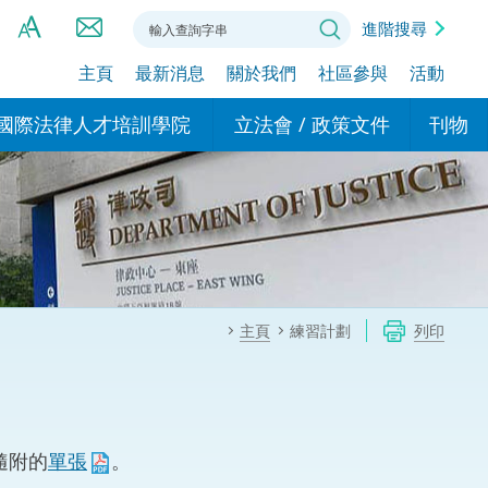
進階搜尋
主頁
最新消息
關於我們
社區參與
活動
A
A
國際法律人才培訓學院
立法會 / 政策文件
刊物
A
港設立辦事
的學院
現行政策措施
基本
asa Indonesia (印尼語)
的專家委員會
政策文件
粵港
दी (印度語)
的辦公室
特別財務委員會
香港
ाली (尼泊爾語)
主頁
練習計劃
列印
ਾਬੀ (旁遮普語)
的培訓課程和能力建設項
民事
alog (他加祿語)
交易
年刊 2024-2025
าไทย (泰語)
隨附的
單張
。
國際
اردو (烏爾都語)
年度回顧 2024-2025