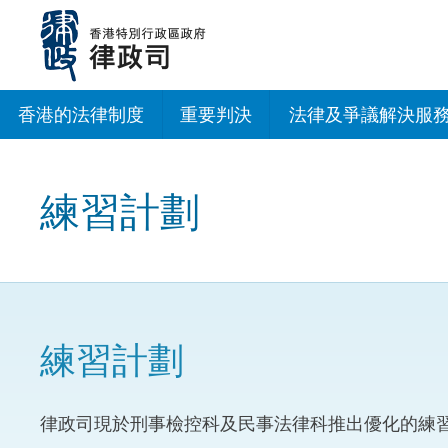
跳
至
主
內
容
香港的法律制度
重要判決
法律及爭議解決服
法治建設辦公室
練習計劃
香港專業服務出海
調解
仲裁
練習計劃
訴訟
律政司現於刑事檢控科及民事法律科推出優化的練
網上爭議解決及法