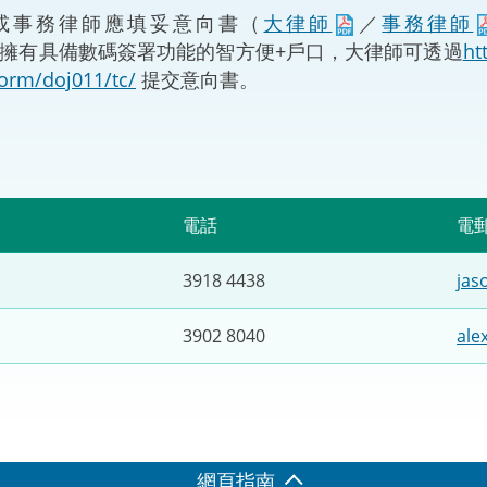
“一帶一路”建設
或事務律師應填妥意向書（
大律師
／
事務律師
計劃
Tiế
擁有具備數碼簽署功能的智方便+戶口，大律師可透過
ht
粵港澳大灣區
form/doj011/tc/
提交意向書。
決服務中心
電話
電
3918 4438
jas
3902 8040
ale
網頁指南