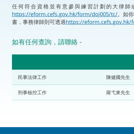
任何符合資格並有意參與練習計劃的大律師
體育爭議解決先導
https://eform.cefs.gov.hk/form/doj005/tc/
。如你
書，事務律師則可透過
https://eform.cefs.gov.hk/
能力建設
法律樞紐
如有任何查詢，請聯絡 -
促成交易和爭議解
民事法律工作
陳健國先生
刑事檢控工作
羅弋東先生