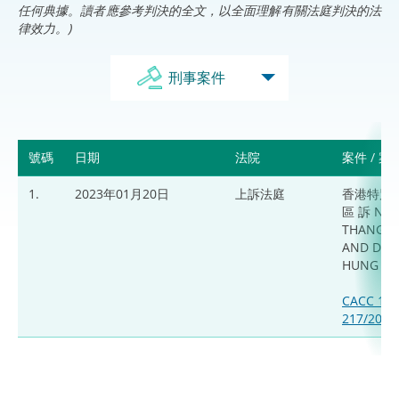
任何典據。讀者應參考判決的全文，以全面理解有關法庭判決的法
律效力。)
刑事案件
號碼
日期
法院
案件 / 
1.
2023年01月20日
上訴法庭
香港特別
區 訴 NG
THANG L
AND DA
HUNG N
CACC 145
217/2019