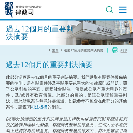
跳
至
主
內
進階搜尋
容
過去12個月的重要判
決摘要
主頁
過去12個月的重要判決摘要
列印
過去12個月的重要判決摘要
此部分涵蓋過去12個月的重要判決摘要。我們選取有關案件擬備摘
要的準則，是有關案件涉及事關重要或重大的法律原則或問題，關
乎公眾利益的事宜，廣受社會關注，傳媒或公眾有重大興趣的案
件，及/或具有教育價值。此部分的目的，是讓公眾理解重要判
決，因此所載案件無意詳盡無遺。如欲參考不包含在此部分的其他
案件，請查閱
司法機構
的網頁。
(此部分所涵蓋的重要判決摘要是由律政司根據部門對有關法庭判
決的詮釋和理解而擬備。有關摘要並非法律意見，任何人士不應依
賴上述資料為法律意見。有關摘要並無法律效力，亦不應被援引為