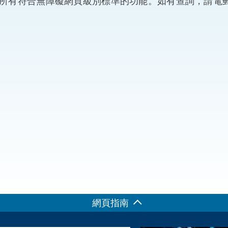
)，因此沒有提供所有符合無障礙網頁級別標準的功能。如有查詢，請電
“一帶一路”建設
計劃
Tiế
粵港澳大灣區
決服務中心
網頁指南