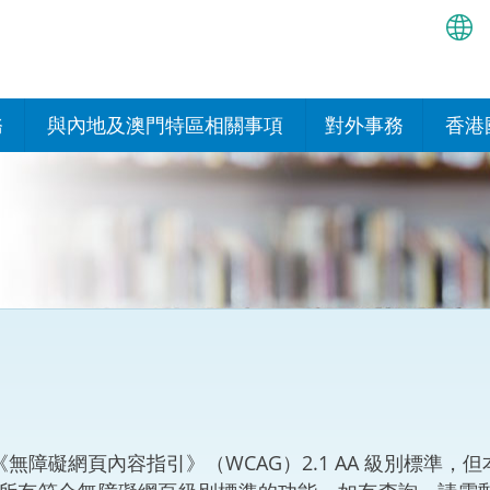
繁
简
務
與內地及澳門特區相關事項
對外事務
香港
EN
與內地的安排
國際政府機構在香
我們
處或運作
Bah
平台
香港與內地相互認可和執行民
我們
商事案件判決的安排
多邊協定
हिन्
我們
नेप
關於建立更緊密經貿關係的安
其他協定
排
ਪੰਜ
我們
目
Tag
與內地有關的項目及合作安排
我們的
ภาษ
與澳門特區的安排
障礙網頁內容指引》（WCAG）2.1 AA 級別標準，
律科技
我們的