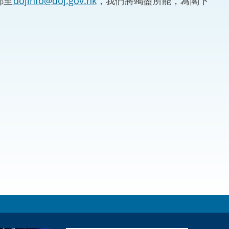
郵至
dojinfo@doj.gov.hk
，我們將竭盡所能，為閣下
法律
ng Việt (越南語)
維護
刑事
相互
一般