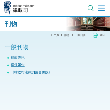
跳
至
主
內
進階搜尋
容
刊物
主頁
刊物
一般刊物
列印
一般刊物
律政專訊
環保報告
《律政司法律詞彙合併版》