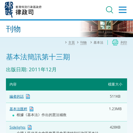
跳
至
主
內
進階搜尋
容
刊物
主頁
刊物
基本法
列印
基本法簡訊第十三期
出版日期: 2011年12月
內容
檔案大小
編者的話
511KB
基本法匯粹
1.23MB
根據《基本法》作出的憲法補救
Sidelights
428KB