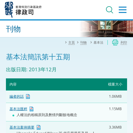
跳
至
主
內
進階搜尋
容
刊物
主頁
刊物
基本法
列印
基本法簡訊第十五期
出版日期: 2013年12月
內容
檔案大小
編者的話
1.06MB
基本法匯粹
1.15MB
人權法的相稱原則及酌情判斷餘地概念
基本法案例摘要
3.36MB