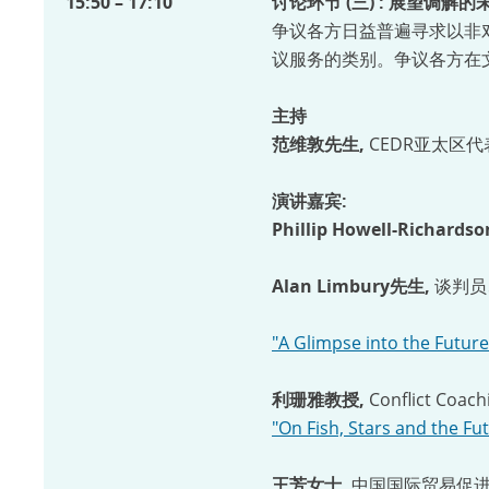
15:50 – 17:10
讨论环节 (三) : 展望调解
争议各方日益普遍寻求以非
议服务的类别。争议各方在
主持
范维敦先生,
CEDR亚太区
演讲嘉宾:
Phillip Howell-Richard
Alan Limbury先生,
谈判员
"A Glimpse into the Futur
利珊雅教授,
Conflict Coac
"On Fish, Stars and the Fu
王芳女士,
中国国际贸易促