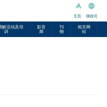
主页
律政司
繁
A
A
简
调解活动及培
影音
刊
相关网
训
廊
物
站
A
EN