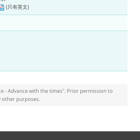
(只有英文)
 - Advance with the times". Prior permission to
y other purposes.