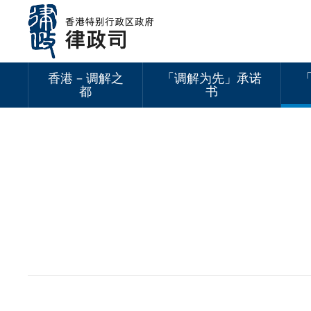
跳
至
内
容
香港 – 调解之
「调解为先」承诺
都
书