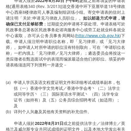
申请人须於
2022年6月30日下午6时正
或之前将填妥的申请表
格[通用表格340 (Rev. 3/2013)]送交香港中环下亚厘毕道18号律政
中心西座8楼律政司人事及编制组训练小组。寄交申请表的信封上
请注明「关於:申请见习律政人员职位」。
如以邮递方式申请，请
确保已支付足够邮费
；过期提交的申请将不获处理。申请表格可於
民政事务总署各区民政事务处谘询服务中心或劳工处就业科各就业
中心索取，亦可从公务员事务局网站(
http://www.csb.gov.hk
)下
载。申请人须注明申请职位名称，即「见习律师」或「见习大律
师」。如申请人对所申请的职位没有特别取向，可在「申请职位名
称」一栏内填上「见习律师／见习大律师」；遴选委员会将按这一
类应徵者在甄选面试中的表现而编派最适合他们的职位。填妥的申
请表格须连同下列资料一并递交－
(a)
申请人学历及语文程度证明文件和详细考试成绩单副本，包
括（一）香港中学文凭考试／香港中学会考丶（二）法学士
或同等学历丶（三） 国际英语水平测试丶 （四）法学专业
证书（如持有）及（五）公务员综合招聘考试（如适用）；
及
(b)
详列个人兴趣及其他有关资料的补充信件。
申请人须於
2022年8月31日
或之前提供法学士／法律博士／英
格兰及威尔斯专业共同试成绩的证明文件，以及本地大学发出有关