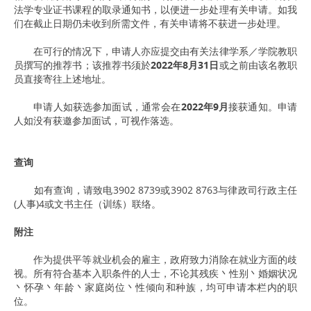
法学专业证书课程的取录通知书，以便进一步处理有关申请。如我
们在截止日期仍未收到所需文件，有关申请将不获进一步处理。
在可行的情况下，申请人亦应提交由有关法律学系／学院教职
员撰写的推荐书；该推荐书须於
2022年8月31日
或之前由该名教职
员直接寄往上述地址。
申请人如获选参加面试，通常会在
2022年9月
接获通知。申请
人如没有获邀参加面试，可视作落选。
查询
如有查询，请致电3902 8739或3902 8763与律政司行政主任
(人事)4或文书主任（训练）联络。
附注
作为提供平等就业机会的雇主，政府致力消除在就业方面的歧
视。所有符合基本入职条件的人士，不论其残疾丶性别丶婚姻状况
丶怀孕丶年龄丶家庭岗位丶性倾向和种族，均可申请本栏内的职
位。