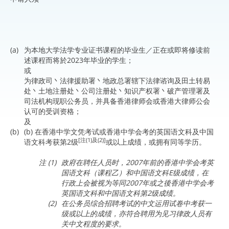
(a)
为本地大学法学专业证书课程的毕业生／正在或即将修读前
述课程而将於2023年毕业的学生；
或
为律政司丶法律援助署丶地政总署辖下法律谘询及田土转易
处丶土地注册处丶公司注册处丶知识产权署丶破产管理署及
司法机构现职公务员，并具备香港律师会或香港大律师公会
认可的受训资格；
及
(b)
(b) 在香港中学文凭考试或香港中学会考的英国语文科及中国
[注(1)及(2)]
语文科考获第2级
或以上成绩，或拥有同等学历。
注 (1)
政府在聘任人员时，2007年前的香港中学会考英
国语文科（课程乙）和中国语文科E级成绩，在
行政上会被视为等同2007年或之後香港中学会考
英国语文科和中国语文科第2级成绩。
(2)
在公务员综合招聘考试的中文运用试卷中考获一
级或以上的成绩，亦符合聘用为见习律政人员有
关中文程度的要求。