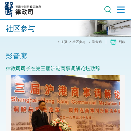
跳
至
主
内
进阶搜寻
容
社区参与
主页
社区参与
影音廊
列印
影音廊
律政司司长在第三届沪港商事调解论坛致辞