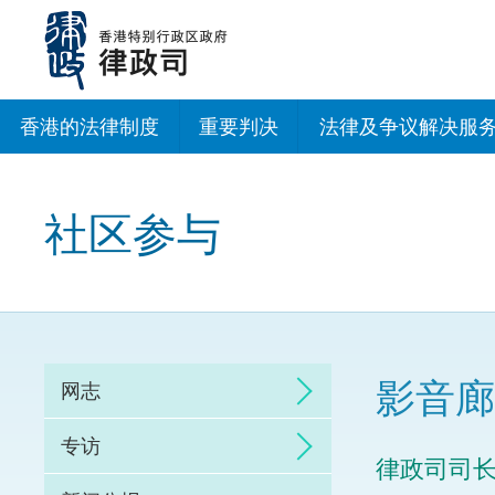
跳
至
主
内
容
香港的法律制度
重要判决
法律及争议解决服
法治建设办公室
社区参与
香港专业服务出海
调解
仲裁
影音廊
网志
诉讼
专访
律政司司
网上争议解决及法