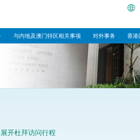
繁
简
务
与内地及澳门特区相关事项
对外事务
香港
EN
与内地有关的安排
国际政府机构在香
我们
处或运作
Bah
平台
香港与内地相互认可和执行民
我们
商事案件判决的安排
多边协定
हिन्
我们
नेप
关于建立更紧密经贸关系的安
其他协定
排
ਪੰਜ
我们
目
Tag
与内地有关的项目及合作安排
我们的
ภาษ
与澳门特区的安排
长展开杜拜访问行程
律科技
我们的