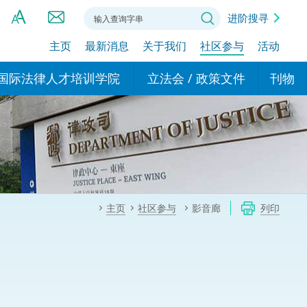
进阶搜寻
主页
最新消息
关于我们
社区参与
活动
A
A
国际法律人才培训学院
立法会 / 政策文件
刊物
A
港设立办事
的学院
现行政策措施
基本
asa Indonesia (印尼语)
的专家委员会
政策文件
粤港
दी (印度语)
的办公室
特别财务委员会
香港
ाली (尼泊尔语)
主页
社区参与
影音廊
列印
ਾਬੀ (旁遮普语)
的培训课程和能力建设项
民事
alog (他加禄语)
交易
年刊 2024-2025
าไทย (泰语)
国际
اردو (乌尔都语)
年度回顾 2024-2025