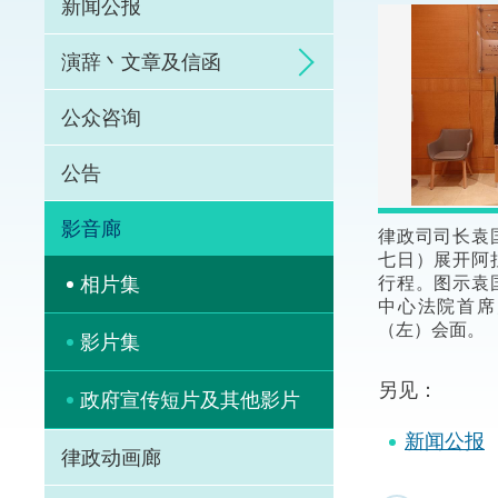
新闻公报
体育争议解决先导
演辞丶文章及信函
能力建设
公众咨询
法律枢纽
公告
促成交易和争议解
影音廊
律政司司长袁
七日）展开阿
行程。图示袁
相片集
中心法院首席
（左）会面。
影片集
另见：
政府宣传短片及其他影片
新闻公报
律政动画廊