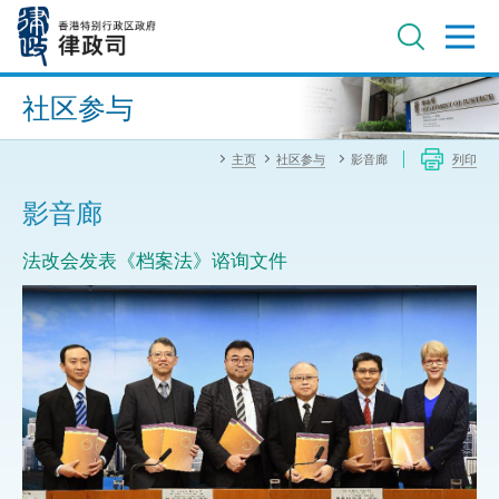
跳
至
主
内
进阶搜寻
容
社区参与
主页
社区参与
影音廊
列印
影音廊
法改会发表《档案法》谘询文件