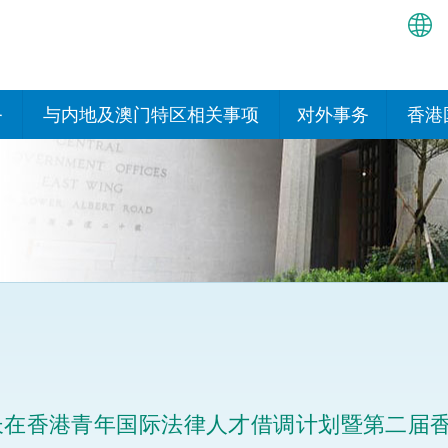
繁
简
务
与内地及澳门特区相关事项
对外事务
香港
EN
与内地有关的安排
国际政府机构在香
我们
处或运作
Bah
平台
香港与内地相互认可和执行民
我们
商事案件判决的安排
多边协定
हिन्
我们
नेप
关于建立更紧密经贸关系的安
其他协定
排
ਪੰਜ
我们
目
Tag
与内地有关的项目及合作安排
我们的
ภาษ
与澳门特区的安排
长在香港青年国际法律人才借调计划暨第二届
律科技
我们的