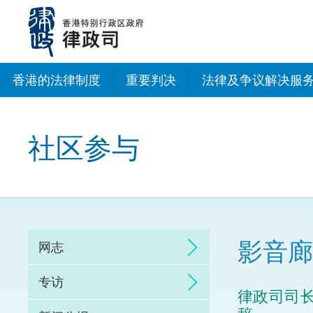
跳
至
主
内
容
香港的法律制度
重要判决
法律及争议解决服
法治建设办公室
社区参与
香港专业服务出海
调解
仲裁
影音廊
网志
诉讼
专访
律政司司
网上争议解决及法