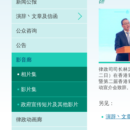
辞
新闻公报
体育争议解决先导
演辞丶文章及信函
能力建设
公众咨询
法律枢纽
公告
促成交易和争议解
影音廊
律政司司长林
相片集
二日）在香港
暨第二届香港
动宣介会致辞
影片集
另见：
政府宣传短片及其他影片
演辞丶文
律政动画廊