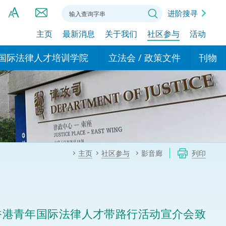
进阶搜寻
主页
最新消息
关于我们
社区参与
活动
A
A
国际法律人才培训学院
立法会 / 政策文件
刊物
A
港设立办事
的学院
现行政策措施
基本
asa Indonesia (印尼语)
的专家委员会
政策文件
粤港
दी (印度语)
的办公室
特别财务委员会
香港
ाली (尼泊尔语)
主页
社区参与
影音廊
列印
ਾਬੀ (旁遮普语)
的培训课程和能力建设项
民事
alog (他加禄语)
交易
年刊 2024-2025
าไทย (泰语)
香港青年国际法律人才带路行活动宣介会致
国际
اردو (乌尔都语)
年度回顾 2024-2025