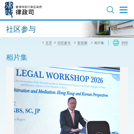
跳
至
主
内
进阶搜寻
容
社区参与
主页
社区参与
影音廊
相片集
列印
相片集