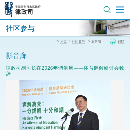
跳
至
主
内
进阶搜寻
容
社区参与
主页
社区参与
影音廊
列印
影音廊
律政司副司长在2026年调解周——体育调解研讨会致
辞