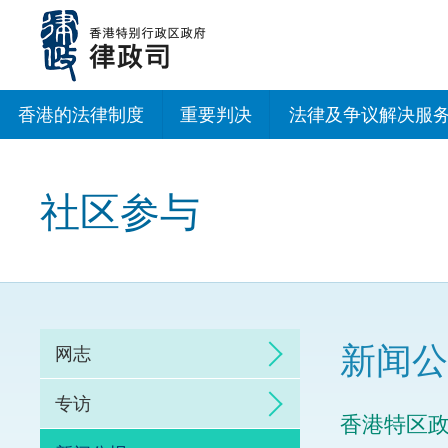
跳
至
主
内
容
香港的法律制度
重要判决
法律及争议解决服
法治建设办公室
社区参与
香港专业服务出海
调解
仲裁
新闻公
网志
诉讼
专访
香港特区
网上争议解决及法