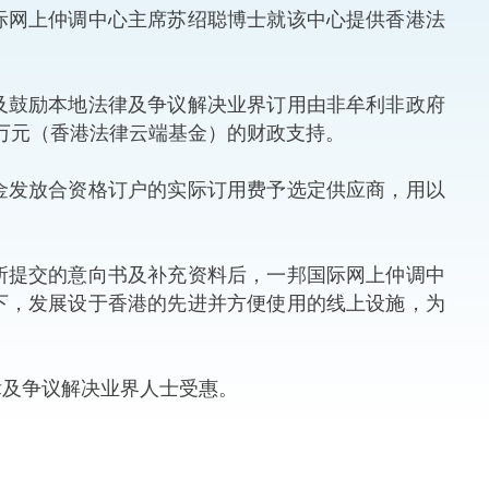
网上仲调中心主席苏绍聪博士就该中心提供香港法
法律
ng Việt (越南语)
维护
鼓励本地法律及争议解决业界订用由非牟利非政府
0万元（香港法律云端基金）的财政支持。
刑事
发放合资格订户的实际订用费予选定供应商，用以
相互
一般
提交的意向书及补充资料后，一邦国际网上仲调中
下，发展设于香港的先进并方便使用的线上设施，为
及争议解决业界人士受惠。