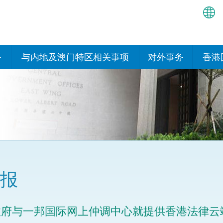
繁
简
务
与内地及澳门特区相关事项
对外事务
香港
EN
与内地有关的安排
国际政府机构在香
我们
处或运作
Bah
平台
香港与内地相互认可和执行民
我们
商事案件判决的安排
多边协定
हिन्
我们
नेप
关于建立更紧密经贸关系的安
其他协定
排
ਪੰਜ
我们
目
报
Tag
与内地有关的项目及合作安排
我们的
ภาษ
与澳门特区的安排
政府与一邦国际网上仲调中心就提供香港法律云
律科技
我们的