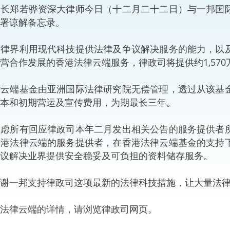
郑若骅资深大律师今日（十二月二十二日）与一邦国际
“一带一路”建设
计划
Tiế
署谅解备忘录。
粤港澳大湾区
界利用现代科技提供法律及争议解决服务的能力，以及
营合作发展的香港法律云端服务，律政司将提供约1,57
端基金由亚洲国际法律研究院无偿管理，透过从该基金
决服务中心
本和初期营运及宣传费用，为期最长三年。
所有回应律政司本年二月发出相关公告的服务提供者所
香港法律云端的服务提供者，在香港法律云端基金的支持
议解决业界提供安全稳妥及可负担的资料储存服务。
一邦支持律政司这项最新的法律科技措施，让大量法律
律云端的详情，请浏览
律政司网页
。