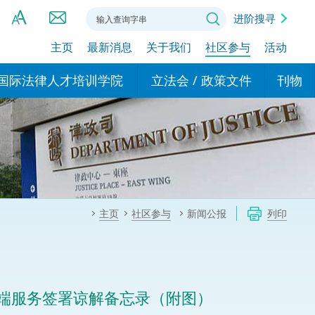
进阶搜寻
主页
最新消息
关于我们
社区参与
活动
A
A
国际法律人才培训学院
立法会 / 政策文件
刊物
A
港设立办事
的学院
现行政策措施
基本
asa Indonesia (印尼语)
的专家委员会
政策文件
粤港
दी (印度语)
的办公室
特别财务委员会
香港
ाली (尼泊尔语)
主页
社区参与
新闻公报
列印
ਾਬੀ (旁遮普语)
的培训课程和能力建设项
民事
alog (他加禄语)
交易
年刊 2024-2025
าไทย (泰语)
端服务签署谅解备忘录（附图）
国际
اردو (乌尔都语)
年度回顾 2024-2025