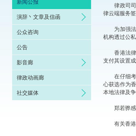
新闻公报
律政司司长
体育争议解决先导
律云端服务签
演辞丶文章及信函
能力建设
为加强法律
公众咨询
机构透过公私
法律枢纽
公告
香港法律云
促成交易和争议解
支付其设置成
影音廊
在仔细考虑
律政动画廊
心获选作为
本地法律及争
社交媒体
郑若骅感谢
有关香港法