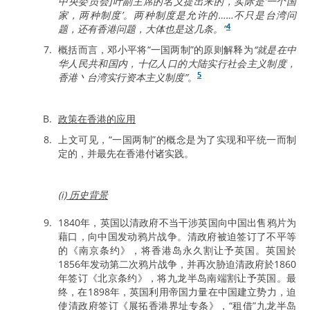
中央委员会]叶副主席的名义提出来的，实际是‘一个国
家，两种制度’。两种制度是允许的……不只是台湾问
4
题，还有香港问题，大体也是这几条。”
概括而言，邓小平将“一国两制”的原则解释为
“就是在中
华人民共和国内，十亿人口的大陆实行社会主义制度，
5
香港丶台湾实行资本主义制度”
。
政策在香港的应用
上文可见，“一国两制”的概念是为了实现和平统一而制
定的，并最先在香港付诸实践。
(i) 历史背景
1840年，英国以清政府不当干涉英国向中国出售鸦片为
藉口，向中国发动鸦片战争。清政府被迫签订了不平等
的《南京条约》，将香港岛永久割让予英国。英国於
1856年发动第二次鸦片战争，并再次胁迫清政府於1860
年签订《北京条约》，将九龙半岛南端割让予英国。最
终，在1898年，英国利用帝国力量在中国建立势力，迫
使清政府签订《展拓香港界址专条》，“租借”九龙半岛