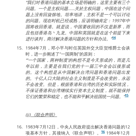
“我们对香港问题的基本立场是明确的，这里主要有三个
问题。一个是主权问题……关於主权问题，中国在这个问
题上没有回旋馀地。坦率地讲，主权不是一个可以讨论
的问题。现在时机已经成熟，应该明确肯定：1997年中
国将收回香港。就是说，中国要收回的不仅是新界，而
且包括香港岛丶九龙。中国和英国就是在这个前提下来
14
进行谈判，商讨解决香港问题的方针和办法。”
1984年7月，邓小平与时任英国外交大臣贺维爵士会谈
时，进一步阐述了“一国两制”的原则：
“‘一个国家，两种制度’的构想不是今天形成的，而是几
年以前，主要是在我们党的十一届三中全会以後形成
的。这个构想是从中国解决台湾问题和香港问题出发
的。十亿人口大陆的社会主义制度是不会改变的，永远
不会改变。但是，根据香港和台湾的历史和实际情况，
不保证香港和台湾继续实行资本主义制度，就不能保持
15
它们的繁荣和稳定，也不能和平解决祖国统一问题。”
(ii) 《联合声明》
1983年7月12日，中央人民政府提出解决香港问题的12
16
项基本方针，其後纳入《联合声明》。
1984年12月