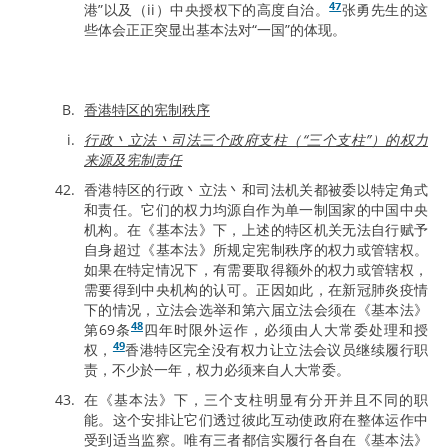
47
港”以及（ii）中央授权下的高度自治。
张勇先生的这
些体会正正突显出基本法对“一国”的体现。
香港特区的宪制秩序
行政丶立法丶司法三个政府支柱（“三个支柱”）的权力
来源及宪制责任
香港特区的行政丶立法丶和司法机关都被委以特定角式
和责任。它们的权力均源自作为单一制国家的中国中央
机构。在《基本法》下，上述的特区机关无法自行赋予
自身超过《基本法》所规定宪制秩序的权力或管辖权。
如果在特定情况下，有需要取得额外的权力或管辖权，
需要得到中央机构的认可。正因如此，在新冠肺炎疫情
下的情况，立法会选举和第六届立法会须在《基本法》
48
第69条
四年时限外运作，必须由人大常委处理和授
49
权，
香港特区完全没有权力让立法会议员继续履行职
责，不少於一年，权力必须来自人大常委。
在《基本法》下，三个支柱明显有分开并且不同的职
能。这个安排让它们透过彼此互动使政府在整体运作中
受到适当监察。唯有三者都信实履行各自在《基本法》