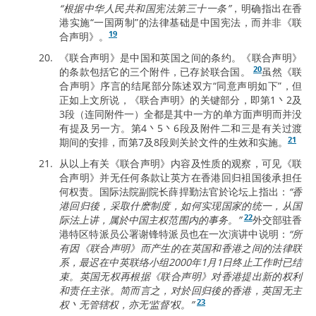
“根据中华人民共和国宪法第三十一条”
，明确指出在香
港实施“一国两制”的法律基础是中国宪法，而并非《联
19
合声明》。
《联合声明》是中国和英国之间的条约。《联合声明》
20
的条款包括它的三个附件，已存於联合国。
虽然《联
合声明》序言的结尾部分陈述双方“同意声明如下”，但
正如上文所说，《联合声明》的关键部分，即第1丶2及
3段（连同附件一）全都是其中一方的单方面声明而并没
有提及另一方。第4丶5丶6段及附件二和三是有关过渡
21
期间的安排，而第7及8段则关於文件的生效和实施。
从以上有关《联合声明》内容及性质的观察，可见《联
合声明》并无任何条款让英方在香港回归袓国後承担任
何权责。国际法院副院长薛捍勤法官於论坛上指出：
“香
港回归後，采取什麽制度，如何实现国家的统一，从国
22
际法上讲，属於中国主权范围内的事务。”
外交部驻香
港特区特派员公署谢锋特派员也在一次演讲中说明：
“所
有因《联合声明》而产生的在英国和香港之间的法律联
系，最迟在中英联络小组2000年1月1日终止工作时已结
束。英国无权再根据《联合声明》对香港提出新的权利
和责任主张。简而言之，对於回归後的香港，英国无主
23
权丶无管辖权，亦无‘监督’权。”