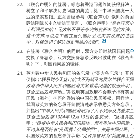
《联合声明》的签署，标志着香港问题终於获得解决，
树立了和平解决历史问题的典范，奠下中华民族统一大
业的坚实基础。正如曾经参与《联合声明》谈判的前国
际法院院长史久镛法官所言，《联合声明》
“是处理历史
上列强强加的丶无效的不平等条约的前所未见的方法。
这个方式可说是中国在当代国际公法向前发展的过程
24
中，对促进和平解决历史问题的贡献”
。
25
在签署《联合声明》的同时，双方亦即时就国籍问题
交换了备忘录。双方交换备忘录反映出彼此在《联合声
明》下，对国籍问题的理解。
英方致中华人民共和国的备忘录（“英方备忘录”）开首
便指出
“联系到今天签订的大不列颠及北爱尔兰联合王国
政府和中华人民共和国政府关於香港问题的联合声明，
联合王国政府声明…”
并说明英国政府不会赋予持有英国
国民（海外）护照的香港的中国公民居英权。同样地，
我国致英方的备忘录开首便清楚表示收悉英方备忘录，
并指出
“中华人民共和国政府收到了大不列颠及北爱尔兰
联合王国政府1984年12月19日的备忘录。”
及後并説
明：
“根据中华人民共和国国籍法，所有香港中国同胞，
不论其是否持有“英国属土公民护照”，都是中国公民。”
我国致英方的备忘录并承诺:
“允许原被称为“英国属土公