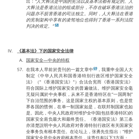
出：
“人大释法是中国的宪法以及基本法都有规定的。人
大释法是香港法治的组成部分，不存在破坏香港法治的
问题亦不损害香港的司法独立。同时，人大释法在香港
的宪制架构中享有的凌驾地位也得到了香港一系列法院
68
判决的肯定。”
《基本法》下的国家安全法律
国家安全—中央的特权
69
在我本人早前於贵刊的一篇文章中
，我重申全国人大
制定《中华人民共和国香港特别行政区维护国家安全
法》（"《香港国安法》"）合法合宪而《香港国安法》
符合国际上维护国家安全的普遍做法。维护国家安全毫
无疑问属於中央事权，从来不是香港特区在“一国两制”
下自治范围的事务。这是国家主权的基本原则，也是世
界各国的惯例，在单一制国家如是，在联邦制国家也如
是。因此，中央人民政府对维护全中国(包括香港特区)的
国家安全肩负最大和最终责任。《香港国安法》第三条
亦清楚説明中央人民政府对香港特别行政区有关国家安
全事务负有根本责任。在论坛上，张勇先生指出：“维护
国家安全是中央政府根本责任，这责任有以下3方面：