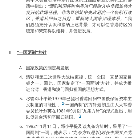
话中指出：
“回到祖国怀抱的香港已经融入中华民族伟大
复兴的壮阔征程。作为直辖於中央政府的一个特别行政
区，香港从回归之日起，重新纳入国家治理体系。”
我
们必须充分认识和接纳上述背景，才可以使香港特区的
稳定和繁荣得以维持，并促进发展。
“一国两制”方针
国家政策的制定与发展
清朝和第二次世界大战结束後，统一全国一直是国家目
标之一。因此，国家制定了“一国两制”方针，并成为推
进台湾，香港和澳门回归祖国的理想方式。
尽管邓小平於1979年已提出香港回归中国後保留资本主
2
义制度的可能性，
“一国两制”的方针最初是由人大常委
委员长叶剑英在1981年9月以“九条方针”的形式提出，用
3
以促进台湾和平回归祖国。
1982年1月11日，邓小平提及该九条方针时，采用了“一
国两制”一词，他表示：
“九条方针是以[时任中国共产党