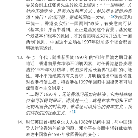
委员会副主任张勇先生於论坛上强调：
“「一国两制」方
针的正确定位，是努力以和平方式，解决历史遗留的香
12
港丶澳门丶台湾问题，完成祖国统一大业。”
为实现和
平统一，香港会实行“一国两制”政策，有关意向可从
《基本法》序言中看到。正正是基於这个背景，基於这
个最基本和根本的原因，才於香港特区采纳并适用“一国
两制”原则。中国这个立场在1997年以前多个场合都曾
明确地表述过。
在七十年代，随着新界於1997年的“租约”届满之期日渐
迫近，香港前景亦增添不明朗因素。时任香港总督麦理
浩於1979年3月访华，试图探讨延长新界“租期”的可能
性。邓小平拒绝英方有关要求，并明确指出中国要恢复
对香港行使主权，和香港在1997年回归中国後仍有可能
保留资本主义制度：
“……到了1997年，无论香港问题如何解决，它的特殊地
位都可以得到保证。讲清楚一点，就是在本世纪和下世
纪初相当长的时期内，香港还可以搞它的资本主义，我
13
们搞我们的社会主义。”
时任英国首相戴卓尔夫人在1982年访问中国，与中国领
导人讨论香港的前途问题。邓小平在会面中斩钉截铁地
表达中国将在1997年收回香港的决心：