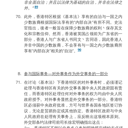
非全面自治；并且以法律为基础的自治，并非在法律之
89
外。”
此外，香港特区根据《基本法》享有的自治与一国之内
少数族裔根据国际法享有的“内部自决”有所不同。史法
官指出，後者一般旨在保障少数族裔的权利丶保存其文
化和宗教信仰。然而，香港被英国占领前为广东省的一
部分，香港人与广东省人书同文丶言同语，因此香港人
并非中国的少数族裔，不会享有与一国之内少数族裔所
90
享有“内部自决”相关的“自治”。
参与国际事务—对外事务作为外交事务的一部分
在讨论《基本法》下香港特区的对外事务时，必须谨记
处理与香港特区有关的外交事务属中央人民政府固有责
任，而香港特区处理任何对外事务的权力均由中央人民
政府授予。对外事务显然是外交事务的一部分。香港特
区必须获中央政府批准，方可与世界各国各地区签订协
议，无论是贸易协定或其他协定。香港特区政府与中央
人民政府在处理有关事务上，应反映出这项根本原则。
外交部条约法律司前司长徐宏明确指出这点：
“一，香港特区不能以自身名义参加明确规定缔约方必须