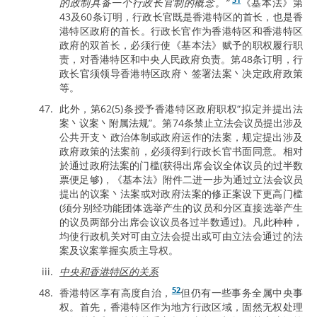
的政制具备一个行政长官制的概念。”
《基本法》第
43及60条订明，行政长官既是香港特区的首长，也是香
港特区政府的首长。行政长官作为香港特区和香港特区
政府的双首长，必须行使《基本法》赋予的职权履行职
责，对香港特区和中央人民政府负责。第48条订明，行
政长官须领导香港特区政府丶签署法案丶决定政府政策
等。
此外，第62(5)条授予香港特区政府职权“拟定并提出法
案丶议案丶附属法规”。第74条禁止立法会议员提出涉及
公共开支丶政治体制或政府运作的法案，规定提出涉及
政府政策的法案前，必须得到行政长官书面同意。相对
於通过政府法案的门槛(获得出席会议全体议员的过半数
票便足够)，《基本法》附件二进一步为通过立法会议员
提出的议案丶法案或对政府法案的修正案设下更高门槛
(须分别经功能团体选举产生的议员和分区直接选举产生
的议员两部分出席会议议员各过半数通过)。凡此种种，
均使行政机关对可由立法会提出或可由立法会通过的法
案及议案掌握实质主导权。
中央和香港特区的关系
52
香港特区享有高度自治，
但仍有一些事务全属中央事
权。首先，香港特区作为地方行政区域，固然无权处理