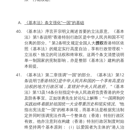
《基本法》条文强化“一国”的基础
《基本法》序言开宗明义阐述首要的立法原意。《基本
法》第1条说明“香港特别行政区是中华人民共和国不可
分离的部分。” 第2条明文规定全国人大
授权
香港特区依
照《基本法》的规定实行高度自治，享有行政管理权丶
立法权丶独立的司法权和终审权。这两个条文清楚说明
单一制国家的宪制影响，亦是整部《基本法》建构的基
本前提。
《基本法》第二章强调“一国”的部分。《基本法》第12
条说明
“[香港特区]是中华人民共和国的一个享有高度自
治权的地方行政区域，直辖於中央人民政府。”
《基本
法》第13及14条分别指定中央人民政府负责香港的外交
及防务事宜。正如张勇先生於论坛上解释：
“一国两制的
实践始终着眼於祖国统一大业尊重历史和现实情况。”
他
指出宪法是“一国”的根本体现，而基本法是根据宪法制
定并同时强调宪法作爲一个整体在（香港）特别行政区
有效。他亦注意到在构建（香港）特别行政区制度时始
终坚持两个基本原则：（i）以爱国者为主体的“港人治