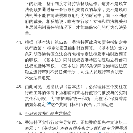
下的职能，整个制度才能持续畅顺运作。这并不是说立
法会须要通过每一条行政机关提议的草案，更不是说司
法机关不能在司法覆核政府行为的诉讼中，颁下不利政
府的裁决。相反地说，唯有在行政丶立法和司法机关都
各尽其宪制责任的情况下，才能确保它们的行为合法妥
善。
根据《基本法》第62条，香港特区政府负责包括制定并
执行政策丶 拟定法案及编制财政预算。《基本法》第73
条列明香港特区立法会有包括制定法律及审核财政预算
的职权。《基本法》同时赋权香港特区法院独立行使司
法权包括终审权。《基本法》第85条保障香港特区法院
独立进行审判不受任何干涉 ，司法人员履行审判职责，
不受法律追究。
由此可见，透彻认识《基本法》，必然理解三个支柱在
行政主导的体制下须相辅相乘地行使它们被授与的宪制
责任和职权。为“维护国家统一和领土完整”和“保持香港
50
的繁荣稳定”
这个共同目标相互配合，共同迈进。
行政长官和行政主导制度
香港特区实行行政主导制度。正如乔晓阳先生於论坛上
表示：
“《基本法》本身有很多条文支撑行政主导而香港
51