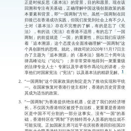
正是时候反思《基本法》的背景，目的和愿景。现在该
回溯和专注有关基础，正确理解中国这项创新政策的基
本要素和背景，即“一国两制”方针。虽然一国两制在回
归後已在香港成功实践，但我们发觉到社会上有不少人
士对《基本法》存在不完整的了解，有的是忘了《宪
法》，有的说《宪法》在香港不适用，有的忘了「一国
两制」的前提就是「一国」的重要性，所以我们应该怀
着「追本溯源」这个态度去全面准确理解“一国两制”这
个具创新性的思维。就此，律政司於2020年11月17日主
办了主题为「追本溯源」的《基本法》颁布三十周年法
律高峰论坛（“论坛”）；并非常荣幸地得到一衆重量级
的法律专业人士丶专家以及学者等作爲论坛的讲者，分
1
享他们对国家宪法（“宪法”）以及基本法的精辟见解。
“一国两制”这个国家政策的制定是为了推动实现和平统
一。在国家恢复对香港行使主权时，香港的历史背景使
其成为适当的政策。
“一国两制”为香港提供绝佳机遇，促进了我们的经济增
长，不仅因为香港特区被授予自治权，更重要是香港特
区是中国不可分割的一部分这事实。没有“一国”的基
础，香港特区在“两制”下的独特而令人羡慕的地位就不
可能实现。正如国家主席习近平在庆祝香港回归祖国20
周年大会暨香港特别行政区第五届政府就职典礼上的讲