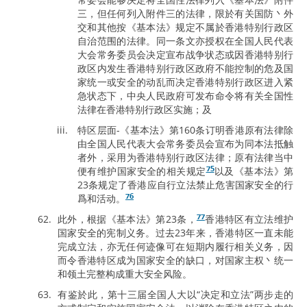
三，但任何列入附件三的法律，限於有关国防丶外
交和其他按《基本法》规定不属於香港特别行政区
自治范围的法律。同一条文亦授权在全国人民代表
大会常务委员会决定宣布战争状态或因香港特别行
政区内发生香港特别行政区政府不能控制的危及国
家统一或安全的动乱而决定香港特别行政区进入紧
急状态下，中央人民政府可发布命令将有关全国性
法律在香港特别行政区实施；及
特区层面-《基本法》第160条订明香港原有法律除
由全国人民代表大会常务委员会宣布为同本法抵触
者外，采用为香港特别行政区法律；原有法律当中
75
便有维护国家安全的相关规定
以及《基本法》第
23条规定了香港应自行立法禁止危害国家安全的行
76
爲和活动。
77
此外，根据《基本法》第23条，
香港特区有立法维护
国家安全的宪制义务。过去23年来，香港特区一直未能
完成立法，亦无任何迹像可在短期内履行相关义务，因
而令香港特区成为国家安全的缺口，对国家主权丶统一
和领土完整构成重大安全风险。
有鉴於此，第十三届全国人大以“决定和立法”两步走的