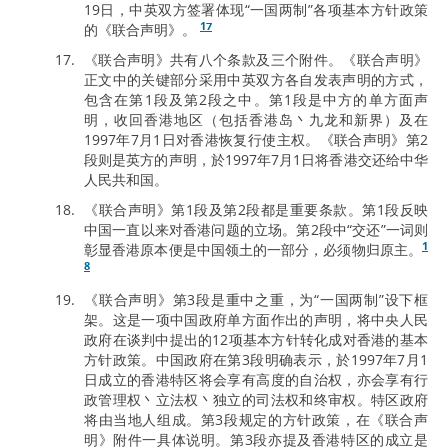
19日，中英双方签署体现“一国两制”各项基本方针政策
17
的《联合声明》。
《联合声明》共有八个条款及三个附件。《联合声明》
正文中的关键部分采用中英双方各自发表声明的方式，
包含在第1段及第2段之中。第1段是中方的单方面声
明，收回香港地区（包括香港岛丶九龙和新界）及在
1997年7月1日对香港恢复行使主权。《联合声明》第2
段则是英方的声明，於1997年7月1日将香港交还给中华
人民共和国。
《联合声明》第1段及第2段都是重要条款。第1段反映
中国一直以来对香港问题的立场。第2段中“交还”一词则
1
彰显香港原本便是中国领土的一部分，必须物归原主。
8
《联合声明》第3段是重中之重，为“一国两制”设下框
架。这是一项中国政府单方面作出的声明，将中央人民
政府在谈判中提出的12项基本方针转化成对香港的基本
方针政策。中国政府在第3段明确表示，於1997年7月1
日成立的香港特区将会享有高度的自治权，亦会享有行
政管理权丶立法权丶独立的司法权和终审权。特区政府
将由当地人组成。第3段规定的方针政策，在《联合声
明》附件一具体说明。第3段亦提及香港特区的成立是