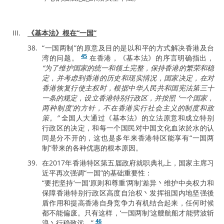
《基本法》根在“一国”
“一国两制”的原意及目的是以和平的方式解决香港及台
45
湾的问题。
在香港，《基本法》的序言明确指出，
“为了维护国家的统一和领土完整，保持香港的繁荣和稳
定，并考虑到香港的历史和现实情况，国家决定，在对
香港恢复行使主权时，根据中华人民共和国宪法第三十
一条的规定，设立香港特别行政区，并按照 ‘一个国家，
两种制度’的方针，不在香港实行社会主义的制度和政
策。”
全国人大通过《基本法》的立法原意和成立特别
行政区的决定，和每一个国民对中国文化血浓於水的认
同是分不开的，这也是多年来香港特区能享有“一国两
制”带来的各种优惠的根本原因。
在2017年香港特区第五届政府就职典礼上，国家主席习
近平再次强调“一国”的基础重要性：
“要把坚持‘一国’原则和尊重‘两制’差异丶维护中央权力和
保障香港特别行政区高度自治权丶发挥祖国内地坚强後
盾作用和提高香港自身竞争力有机结合起来，任何时候
都不能偏废。只有这样，‘一国两制’这艘航船才能劈波斩
46
浪丶行稳致远。”