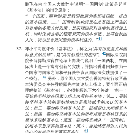
鹏飞在向全国人大致辞中说明“一国两制”政策是起草
《基本法》的指导原则：
“‘一个国家，两种制度’是我国政府为实现祖国统一提出
的基本国策。……‘一国两制’的构想及在此基础上产生的
对香港的各项方针政策，是实现国家对香港恢复行使主
权，同时保持香港的稳定繁荣的根本保证，是符合我国
41
人民，特别是香港同胞的根本利益的。”
邓小平高度评价《基本法》，称之为
“具有历史意义和国
42
际意义的法律”
，是
“具有创造性的杰作”
。
国际法院副
院长薛捍勤法官在论坛上向我们说明「一国两制」在国
际法上是一个富有创新的实践，并指出香港回归作为一
个国家与国家之间和平解决争议及国际法实践提供了一
43
个模范。
另外，原全国人大常委会香港特别行政区基
本法委员会主任乔晓阳先生於论坛上指出，要全面正确
理解整部《基本法》，必须把握以下六个关键：
“第一：
要始终坚持站在国家立场上来看待基本法；第二，要始
终坚持基本法的宪制性地位是宪法赋予的来认识基本
法；第三，要始终坚持基本法是一部授权法来把握基本
法；第四，要始终坚持基本法的所有规定是有机联系的
整体来理解基本法；第五，要始终坚持从「一国两制」
的根本宗旨来实施基本法；第六，要始终坚持以人民为
44
中心的发展思想来落实基本法。”