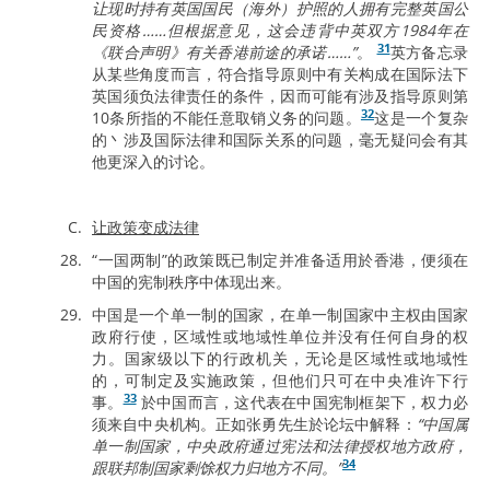
让现时持有英国国民（海外）护照的人拥有完整英国公
民资格……但根据意见，这会违背中英双方1984年在
31
《联合声明》有关香港前途的承诺……”
。
英方备忘录
从某些角度而言，符合指导原则中有关构成在国际法下
英国须负法律责任的条件，因而可能有涉及指导原则第
32
10条所指的不能任意取销义务的问题。
这是一个复杂
的丶涉及国际法律和国际关系的问题，毫无疑问会有其
他更深入的讨论。
让政策变成法律
“一国两制”的政策既已制定并准备适用於香港，便须在
中国的宪制秩序中体现出来。
中国是一个单一制的国家，在单一制国家中主权由国家
政府行使，区域性或地域性单位并没有任何自身的权
力。国家级以下的行政机关，无论是区域性或地域性
的，可制定及实施政策，但他们只可在中央准许下行
33
事。
於中国而言，这代表在中国宪制框架下，权力必
须来自中央机构。正如张勇先生於论坛中解释：
“中国属
单一制国家，中央政府通过宪法和法律授权地方政府，
34
跟联邦制国家剩馀权力归地方不同。”