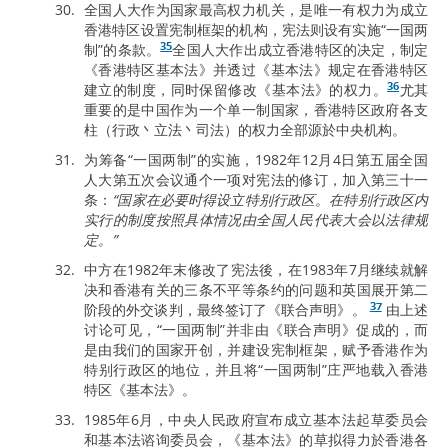
全国人大作为国家最高权力机关，是唯一有权力为成立
香港特区设置宪制框架的机构，宪法则设有实施“一国两
35
制”的条款。
全国人大作出成立香港特区的决定，制定
《香港特区基本法》并透过《基本法》规定在香港特区
36
建立的制度，同时保留修改《基本法》的权力。
尤其
重要的是中国作为一个单一制国家，香港特区政府各支
柱（行政丶立法丶司法）的权力全部源於中央机构。
为筹备“一国两制”的实施，1982年12月4日第五届全国
人大第五次会议通个一项对宪法的修订，加入第三十一
条：
“国家在必要时得设立特别行政区。在特别行政区内
实行的制度按照具体情况由全国人民代表大会以法律规
定。”
中方在1982年末修改了宪法後，在1983年7月继续就解
决和香港有关的三条不平等条约的问题和英国展开第二
37
阶段的外交谈判，最终签订了《联合声明》。
由上述
讨论可见，“一国两制”并非由《联合声明》促成的，而
是由我们的国家开创，并建设宪制框架，赋予香港作为
特别行政区的地位，并且将“一国两制”庄严地载入香港
特区《基本法》。
1985年6月，中央人民政府宣布成立基本法起草委员会
和基本法谘询委员会，《基本法》的草拟得力於香港各