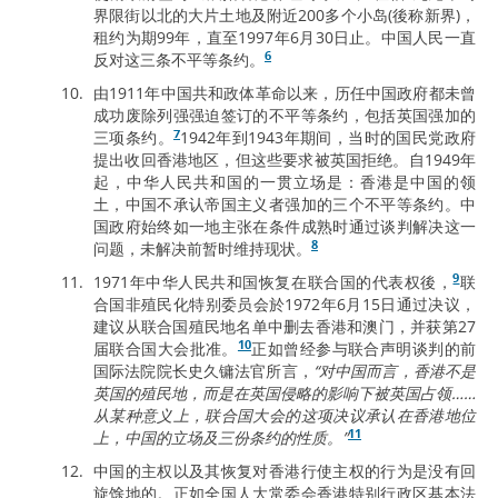
界限街以北的大片土地及附近200多个小岛(後称新界)，
租约为期99年，直至1997年6月30日止。中国人民一直
6
反对这三条不平等条约。
由1911年中国共和政体革命以来，历任中国政府都未曾
成功废除列强强迫签订的不平等条约，包括英国强加的
7
三项条约。
1942年到1943年期间，当时的国民党政府
提出收回香港地区，但这些要求被英国拒绝。自1949年
起，中华人民共和国的一贯立场是：香港是中国的领
土，中国不承认帝国主义者强加的三个不平等条约。中
国政府始终如一地主张在条件成熟时通过谈判解决这一
8
问题，未解决前暂时维持现状。
9
1971年中华人民共和国恢复在联合国的代表权後，
联
合国非殖民化特别委员会於1972年6月15日通过决议，
建议从联合国殖民地名单中删去香港和澳门，并获第27
10
届联合国大会批准。
正如曾经参与联合声明谈判的前
国际法院院长史久镛法官所言，
“对中国而言，香港不是
英国的殖民地，而是在英国侵略的影响下被英国占领……
从某种意义上，联合国大会的这项决议承认在香港地位
11
上，中国的立场及三份条约的性质。”
中国的主权以及其恢复对香港行使主权的行为是没有回
旋馀地的。正如全国人大常委会香港特别行政区基本法