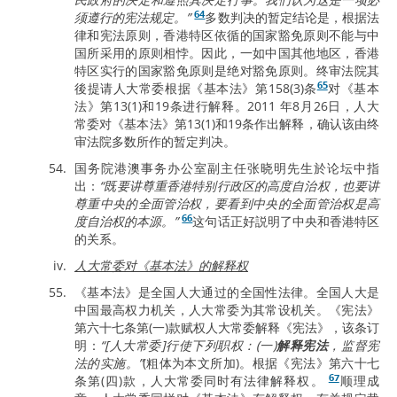
64
须遵行的宪法规定。”
多数判决的暂定结论是，根据法
律和宪法原则，香港特区依循的国家豁免原则不能与中
国所采用的原则相悖。因此，一如中国其他地区，香港
特区实行的国家豁免原则是绝对豁免原则。终审法院其
65
後提请人大常委根据《基本法》第158(3)条
对《基本
法》第13(1)和19条进行解释。2011 年8月26日，人大
常委对《基本法》第13(1)和19条作出解释，确认该由终
审法院多数所作的暂定判决。
国务院港澳事务办公室副主任张晓明先生於论坛中指
出：
“既要讲尊重香港特别行政区的高度自治权，也要讲
尊重中央的全面管治权，要看到中央的全面管治权是高
66
度自治权的本源。”
这句话正好説明了中央和香港特区
的关系。
人大常委对《基本法》的解释权
《基本法》是全国人大通过的全国性法律。全国人大是
中国最高权力机关，人大常委为其常设机关。《宪法》
第六十七条第(一)款赋权人大常委解释《宪法》，该条订
明：
“[人大常委]行使下列职权：(一)
解释宪法
，监督宪
法的实施。”
(粗体为本文所加)。根据《宪法》第六十七
67
条第(四)款，人大常委同时有法律解释权。
顺理成