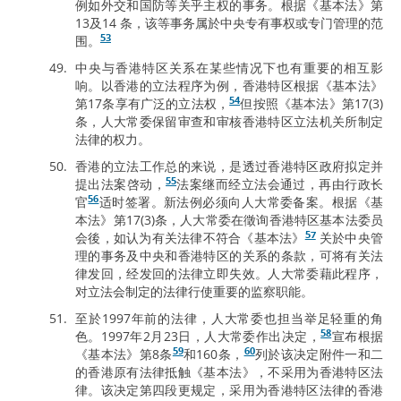
例如外交和国防等关乎主权的事务。根据《基本法》第
13及14 条，该等事务属於中央专有事权或专门管理的范
53
围。
中央与香港特区关系在某些情况下也有重要的相互影
响。以香港的立法程序为例，香港特区根据《基本法》
54
第17条享有广泛的立法权，
但按照《基本法》第17(3)
条，人大常委保留审查和审核香港特区立法机关所制定
法律的权力。
香港的立法工作总的来说，是透过香港特区政府拟定并
55
提出法案啓动，
法案继而经立法会通过，再由行政长
56
官
适时签署。新法例必须向人大常委备案。根据《基
本法》第17(3)条，人大常委在徵询香港特区基本法委员
57
会後，如认为有关法律不符合《基本法》
关於中央管
理的事务及中央和香港特区的关系的条款，可将有关法
律发回，经发回的法律立即失效。人大常委藉此程序，
对立法会制定的法律行使重要的监察职能。
至於1997年前的法律，人大常委也担当举足轻重的角
58
色。1997年2月23日，人大常委作出决定，
宣布根据
59
60
《基本法》第8条
和160条，
列於该决定附件一和二
的香港原有法律抵触《基本法》，不采用为香港特区法
律。该决定第四段更规定，采用为香港特区法律的香港