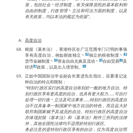
策，包括社会丶经济制度，有关保障居民的基本权利和
自由的制度，行政管理丶立法和司法方面的制度，以及
有关政策，均以本法的规定为依据”
。
高度自治
根据《基本法》，香港特区在广泛范围专门订明的事项
82
83
享有高度自治，例如财政独立丶
独立的税收制度丶
84
85
86
货币金融制度丶
资金自由兑换及流动丶
自由贸易
及
87
88
经济
政策，以及出入境管制。
正如中国国际法学会副会长黄进先生指出，应要谨记这
种自治的特点和限制：
“特别行政区实行的高度自治有别於一般的地方自治。特
别行政区享有更高度的自治，也具有更大权力……可自行
处理一切行政丶立法及司法事务……特别行政区的高度自
治不仅具备单一制国家中地方自治的特色，而且远大於
联邦制国家赋予其成员的自治。特别行政区的高度自治
亦体现於除《基本法》和《基本法》附件三所列的法律
外，其他全国性法律均不适用於特别行政区。
务必注意的是特别行政区享有的自治，仅为‘高度自治’而