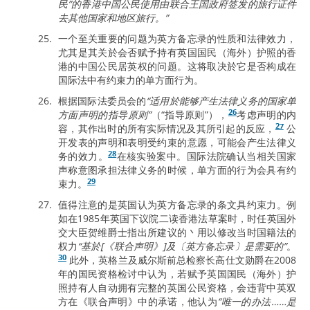
民”的香港中国公民使用由联合王国政府签发的旅行证件
去其他国家和地区旅行。”
一个至关重要的问题为英方备忘录的性质和法律效力，
尤其是其关於会否赋予持有英国国民（海外）护照的香
港的中国公民居英权的问题。这将取决於它是否构成在
国际法中有约束力的单方面行为。
根据国际法委员会的
“适用於能够产生法律义务的国家单
26
方面声明的指导原则”
（“指导原则”），
考虑声明的内
27
容，其作出时的所有实际情况及其所引起的反应，
公
开发表的声明和表明受约束的意愿，可能会产生法律义
28
务的效力。
在核实验案中。国际法院确认当相关国家
声称意图承担法律义务的时候，单方面的行为会具有约
29
束力。
值得注意的是英国认为英方备忘录的条文具约束力。例
如在1985年英国下议院二读香港法草案时，时任英国外
交大臣贺维爵士指出所建议的丶用以修改当时国籍法的
权力
“基於[《联合声明》]及〔英方备忘录〕是需要的”
。
30
此外，英格兰及威尔斯前总检察长高仕文勋爵在2008
年的国民资格检讨中认为，若赋予英国国民（海外）护
照持有人自动拥有完整的英国公民资格，会违背中英双
方在《联合声明》中的承诺，他认为
“唯一的办法……是