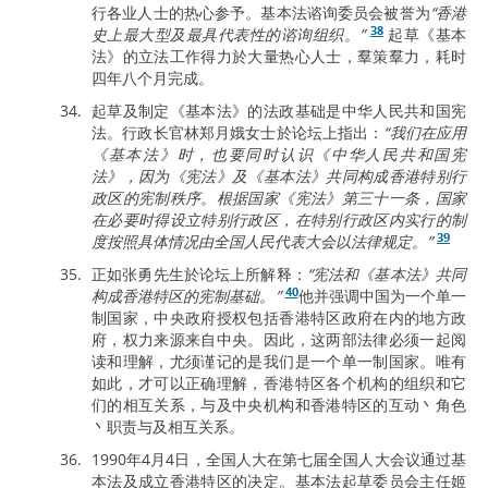
行各业人士的热心参予。基本法谘询委员会被誉为
“香港
38
史上最大型及最具代表性的谘询组织。”
起草《基本
法》的立法工作得力於大量热心人士，羣策羣力，耗时
四年八个月完成。
起草及制定《基本法》的法政基础是中华人民共和国宪
法。行政长官林郑月娥女士於论坛上指出：
“我们在应用
《基本法》时，也要同时认识《中华人民共和国宪
法》，因为《宪法》及《基本法》共同构成香港特别行
政区的宪制秩序。根据国家《宪法》第三十一条，国家
在必要时得设立特别行政区，在特别行政区内实行的制
39
度按照具体情况由全国人民代表大会以法律规定。”
正如张勇先生於论坛上所解释：
“宪法和《基本法》共同
40
构成香港特区的宪制基础。”
他并强调中国为一个单一
制国家，中央政府授权包括香港特区政府在内的地方政
府，权力来源来自中央。因此，这两部法律必须一起阅
读和理解，尤须谨记的是我们是一个单一制国家。唯有
如此，才可以正确理解，香港特区各个机构的组织和它
们的相互关系，与及中央机构和香港特区的互动丶角色
丶职责与及相互关系。
1990年4月4日，全国人大在第七届全国人大会议通过基
本法及成立香港特区的决定。基本法起草委员会主任姬