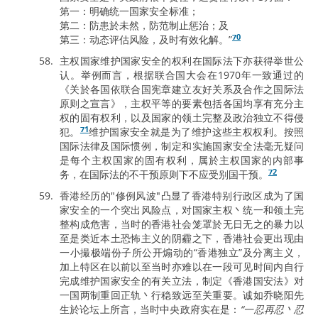
第一：明确统一国家安全标准；
第二：防患於未然，防范制止惩治；及
70
第三：动态评估风险，及时有效化解。”
主权国家维护国家安全的权利在国际法下亦获得举世公
认。举例而言，根据联合国大会在1970年一致通过的
《关於各国依联合国宪章建立友好关系及合作之国际法
原则之宣言》，主权平等的要素包括各国均享有充分主
权的固有权利，以及国家的领土完整及政治独立不得侵
71
犯。
维护国家安全就是为了维护这些主权权利。按照
国际法律及国际惯例，制定和实施国家安全法毫无疑问
是每个主权国家的固有权利，属於主权国家的内部事
72
务，在国际法的不干预原则下不应受别国干预。
香港经历的"修例风波"凸显了香港特别行政区成为了国
家安全的一个突出风险点，对国家主权丶统一和领土完
整构成危害，当时的香港社会笼罩於无日无之的暴力以
至是类近本土恐怖主义的阴霾之下，香港社会更出现由
一小撮极端份子所公开煽动的“香港独立”及分离主义，
加上特区在以前以至当时亦难以在一段可见时间内自行
完成维护国家安全的有关立法，制定《香港国安法》对
一国两制重回正轨丶行稳致远至关重要。诚如乔晓阳先
生於论坛上所言，当时中央政府实在是：
“一忍再忍丶忍