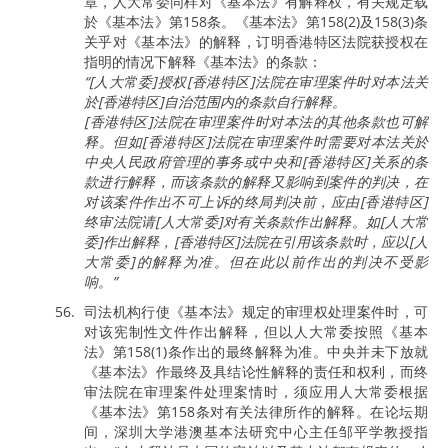
章，人大常委同样对《基本法》有解释权，有关规定载
於《基本法》第158条。《基本法》第158(2)及158(3)条
关乎对《基本法》的解释，订明香港特区法院获授权在
指明的情况下解释《基本法》的条款：
“[人大常委]授权[香港特区]法院在审理案件时对本法关
於[香港特区]自治范围内的条款自行解释。
[香港特区]法院在审理案件时对本法的其他条款也可解
释。但如[香港特区]法院在审理案件时需要对本法关於
中央人民政府管理的事务或中央和[香港特区]关系的条
款进行解释，而该条款的解释又影响到案件的判决，在
对该案件作出不可上诉的终局判决前，应由[香港特区]
终审法院请[人大常委]对有关条款作出解释。如[人大常
委]作出解释，[香港特区]法院在引用该条款时，应以[人
大常委]的解释为准。但在此以前作出的判决不受影
响。”
司法机构行使《基本法》规定的审理权处理案件时，可
对该宪制性文件作出解释，但以人大常委按照《基本
法》第158(1)条作出的最终解释为准。中央并未下放就
《基本法》作最终及具结论性解释的责任和权利，而终
审法院在审理案件处理案情时，须应用人大常委根据
《基本法》第158条对有关法律所作的解释。在论坛期
间，深圳大学港澳基本法研究中心主任邹平学教授指