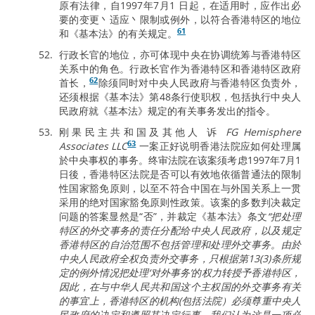
原有法律，自1997年7月1 日起，在适用时，应作出必
要的变更丶适应丶限制或例外，以符合香港特区的地位
61
和《基本法》的有关规定。
行政长官的地位，亦可体现中央在协调统筹与香港特区
关系中的角色。行政长官作为香港特区和香港特区政府
62
首长，
除须同时对中央人民政府与香港特区负责外，
还须根据《基本法》第48条行使职权，包括执行中央人
民政府就《基本法》规定的有关事务发出的指令。
刚果民主共和国及其他人 诉
FG Hemisphere
63
Associates LLC
一案正好说明香港法院应如何处理属
於中央事权的事务。终审法院在该案须考虑1997年7月1
日後，香港特区法院是否可以有效地依循普通法的限制
性国家豁免原则，以至不符合中国在与外国关系上一贯
采用的绝对国家豁免原则性政策。该案的多数判决裁定
问题的答案显然是“否”，并裁定《基本法》条文
“把处理
特区的外交事务的责任分配给中央人民政府，以及规定
香港特区的自治范围不包括管理和处理外交事务。由於
中央人民政府全权负责外交事务，只根据第13(3)条所规
定的例外情况把处理‘对外事务’的权力转授予香港特区，
因此，在与中华人民共和国这个主权国的外交事务有关
的事宜上，香港特区的机构(包括法院）必须尊重中央人
民政府的决定和遵照其决定行事。我们认为这是一项必