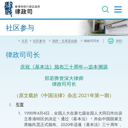
跳
至
主
内
进阶搜寻
容
社区参与
主页
社区参与
演辞丶文章及信函
律政司司长
列印
律政司司长
庆祝《基本法》颁布三十周年—追本溯源
郑若骅资深大律师
律政司司长
（原文载於《中国法律》杂志 2021年第一期）
引言
1990年4月4日，全国人大在第七届全国人大同日作出设
立香港特区的决定丶通过《基本法》丶并由中国国家主
席杨尚昆正式颁布。2020年适逢《基本法》三十周年，