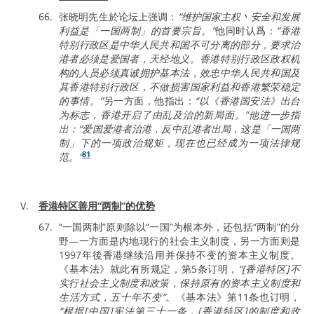
张晓明先生於论坛上强调：
“维护国家主权丶安全和发展
利益是「一国两制」的首要宗旨。”
他同时认爲：
“香港
特别行政区是中华人民共和国不可分离的部分，要求治
港者必须是爱国者，天经地义。香港特别行政区政权机
构的人员必须真诚拥护基本法，效忠中华人民共和国及
其香港特别行政区，不做损害国家利益和香港繁荣稳定
的事情。”
另一方面，他指出：
“以《香港国安法》出台
为标志，香港开启了由乱及治的新局面。”他进一步指
出：“爱国爱港者治港，反中乱港者出局，这是「一国两
制」下的一项政治规矩，现在也已经成为一项法律规
81
范。”
香港特区善用“两制”的优势
“一国两制”原则除以“一国”为根本外，还包括“两制”的分
野—一方面是内地现行的社会主义制度，另一方面则是
1997年後香港继续沿用并保持不变的资本主义制度。
《基本法》就此有所规定，第5条订明，
“[香港特区]不
实行社会主义制度和政策，保持原有的资本主义制度和
生活方式，五十年不变”
。《基本法》第11条也订明，
“根据[中国]宪法第三十一条，[香港特区]的制度和政