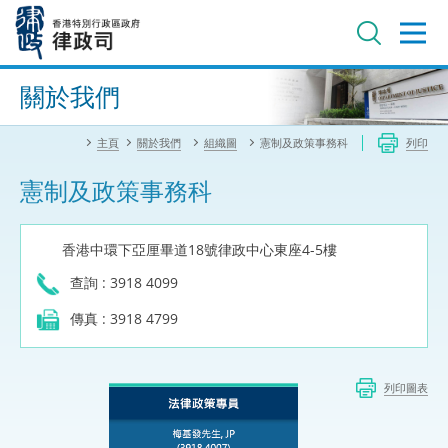
跳
至
主
內
進階搜尋
容
關於我們
主頁
關於我們
組織圖
憲制及政策事務科
列印
憲制及政策事務科
香港中環下亞厘畢道18號律政中心東座4-5樓
查詢 : 3918 4099
傳真 : 3918 4799
列印圖表