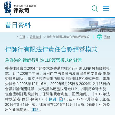
跳
至
主
內
進階搜尋
容
昔日資料
主頁
昔日資料
律師行有限法律責任合夥經營模式
列印
律師行有限法律責任合夥經營模式
為香港的律師行引進LLP經營模式的背景
香港律師會自2004年起要求為香港的律師行引進LLP的另類經營模
式。到了2008年年底，政府向立法會司法及法律事務委員會(事務
委員會)表示，擬立法容許香港的律師行採用LLP的模式經營。事務
委員會在2008年12月16日、2009年5月25日及2009年12月15日的
會議討論有關建議，大致認為應盡快引進LLP，以順應全球大勢，
但也應制訂足夠措施，保障消費者利益。正因如此，《2012年法
律執業者(修訂)條例》(《
條例
》)在2012年7月制定，並在
2016年3月1日生效。律政司在2015年12月11日就《條例》生效發
出的新聞稿見此
連結
。