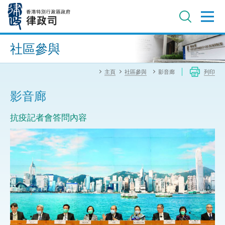
跳
至
主
內
進階搜尋
容
社區參與
主頁
社區參與
影音廊
列印
影音廊
抗疫記者會答問內容