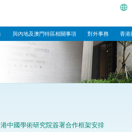
繁
简
務
與內地及澳門特區相關事項
對外事務
香港
EN
與內地的安排
國際政府機構在香
我們
處或運作
Bah
平台
香港與內地相互認可和執行民
我們
商事案件判決的安排
多邊協定
हिन्
我們
नेप
關於建立更緊密經貿關係的安
其他協定
排
ਪੰਜ
我們
目
Tag
與內地有關的項目及合作安排
我們的
ภาษ
與澳門特區的安排
香港中國學術研究院簽署合作框架安排
律科技
我們的