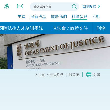
進階搜尋
主頁
最新消息
關於我們
社區參與
活動
A
A
國際法律人才培訓學院
立法會 / 政策文件
刊物
A
港設立辦事
的學院
現行政策措施
基本
asa Indonesia (印尼語)
的專家委員會
政策文件
粵港
दी (印度語)
的辦公室
特別財務委員會
香港
ाली (尼泊爾語)
主頁
社區參與
影音廊
列印
ਾਬੀ (旁遮普語)
的培訓課程和能力建設項
民事
alog (他加祿語)
交易
年刊 2024-2025
าไทย (泰語)
國際
اردو (烏爾都語)
年度回顧 2024-2025