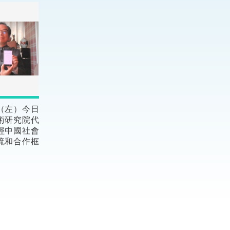
法律
ng Việt (越南語)
維護
刑事
相互
（左）今日
術研究院代
一般
經中國社會
流和合作框