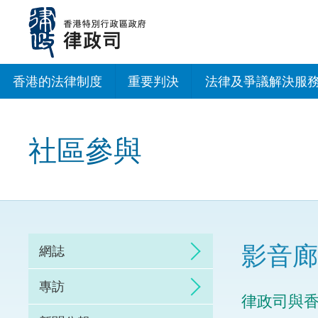
跳
至
主
內
容
香港的法律制度
重要判決
法律及爭議解決服
法治建設辦公室
社區參與
香港專業服務出海
調解
仲裁
影音廊
網誌
訴訟
專訪
律政司與
網上爭議解決及法