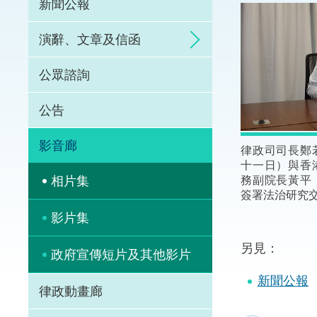
新聞公報
體育爭議解決先導
演辭、文章及信函
能力建設
公眾諮詢
法律樞紐
公告
促成交易和爭議解
影音廊
律政司司長鄭
十一日）與香
務副院長黃平
相片集
簽署法治研究
影片集
另見：
政府宣傳短片及其他影片
新聞公報
律政動畫廊