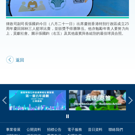
律政司副司長張國鈞今日（八月二十一日）出席慶祝香港特別行政區成立25
周年慶回歸杯三人籃球比賽，並頒獎予得勝隊伍。他亦勉勵年青人要努力向
上，貢獻社會。圖示張國鈞（右五）及其他嘉賓與各組別的最佳球員合照。
返回
事業發展
公開資料
招標公告
電子服務
昔日資料
聯絡我們