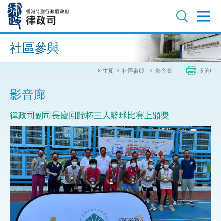
跳
至
主
內
進階搜尋
容
社區參與
主頁
社區參與
影音廊
列印
影音廊
律政司副司長慶回歸杯三人籃球比賽上頒獎