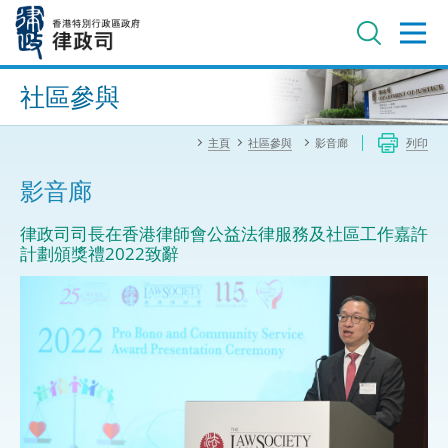
跳
至
主
內
進階搜尋
容
社區參與
主頁
社區參與
影音廊
列印
影音廊
律政司司長在香港律師會公益法律服務及社區工作嘉許
計劃頒獎禮2022致辭